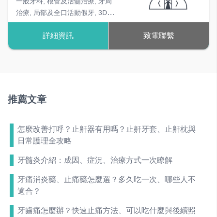
一般牙科
,
根管及活髓治療
,
牙周
治療
,
局部及全口活動假牙
,
3D齒
雕
,
固定假牙
,
全瓷冠
,
噴砂美白
,
詳細資訊
致電聯繫
兒童牙科
推薦文章
怎麼改善打呼？止鼾器有用嗎？止鼾牙套、止鼾枕與
日常護理全攻略
牙髓炎介紹：成因、症況、治療方式一次瞭解
牙痛消炎藥、止痛藥怎麼選？多久吃一次、哪些人不
適合？
牙齒痛怎麼辦？快速止痛方法、可以吃什麼與後續照