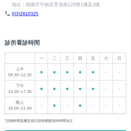
地址：桃園市平鎮區育達路228號1樓及2樓
(03)2810325
診所看診時間
一
二
三
四
五
六
日
上午
-
-
09:30~12:30
下午
-
-
14:30~17:30
晚上
-
-
-
-
-
18:00~21:00
*詳細時間及國定假日請依網路預約時間為主