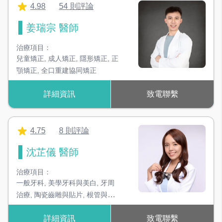
4.98
54 則評論
姜瑞宗 醫師
治療項目：
兒童矯正
,
成人矯正
,
隱形矯正
,
正
顎矯正
,
全口重建協同矯正
詳細資訊
致電聯繫
4.75
8 則評論
沈芷儀 醫師
治療項目：
一般牙科
,
美學牙科與美白
,
牙周
治療
,
陶瓷齒雕與貼片
,
根管與活
髓治療
,
顯微美學樹脂修復
,
困難
詳細資訊
致電聯繫
自然牙保留
,
植牙與全口重建