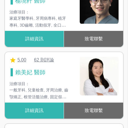
楊境軒 醫師
治療項目：
家庭牙醫學科
,
牙周病專科
,
植牙
專科
,
3D齒雕
,
活動假牙
,
全口重
建
詳細資訊
致電聯繫
5.00
62 則評論
賴美妃 醫師
治療項目：
一般牙科
,
兒童檢查
,
牙周治療
,
齒
顎矯正
,
根管活髓治療
,
固定假
牙、全瓷冠
,
貼片及3 D瓷雕
,
局部
詳細資訊
致電聯繫
及全口活動假牙