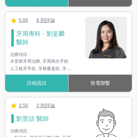
5.00
6 則評論
牙周專科 - 劉姿麟
醫師
治療項目：
水雷射牙周治療
,
牙周再生手術
,
人工植牙手術
,
牙根覆蓋術
,
牙冠
增長術
詳細資訊
致電聯繫
3.50
2 則評論
劉昱頡 醫師
治療項目：