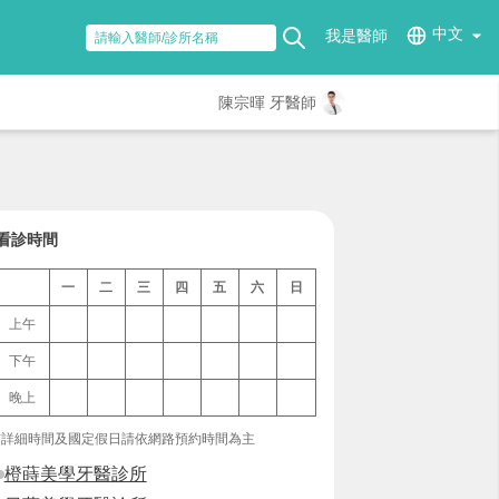
中文
我是醫師
陳宗暉 牙醫師
看診時間
一
二
三
四
五
六
日
上午
下午
晚上
*詳細時間及國定假日請依網路預約時間為主
橙蒔美學牙醫診所