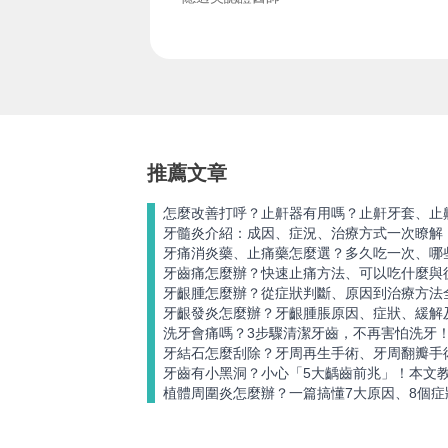
推薦文章
怎麼改善打呼？止鼾器有用嗎？止鼾牙套、止
牙髓炎介紹：成因、症況、治療方式一次瞭解
牙痛消炎藥、止痛藥怎麼選？多久吃一次、哪
牙齒痛怎麼辦？快速止痛方法、可以吃什麼與
牙齦腫怎麼辦？從症狀判斷、原因到治療方法
牙齦發炎怎麼辦？牙齦腫脹原因、症狀、緩解
洗牙會痛嗎？3步驟清潔牙齒，不再害怕洗牙
牙結石怎麼刮除？牙周再生手術、牙周翻瓣手
牙齒有小黑洞？小心「5大齲齒前兆」！本文
植體周圍炎怎麼辦？一篇搞懂7大原因、8個