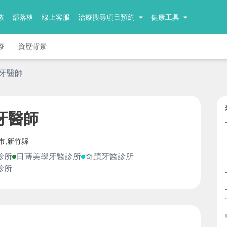
教
部落格
線上客服
治療搜尋項目預約
健康工具
療
資歷背景
 牙醫師
牙醫師
市,新竹縣
診所
日蒔美學牙醫診所
奇蹟牙醫診所
診所