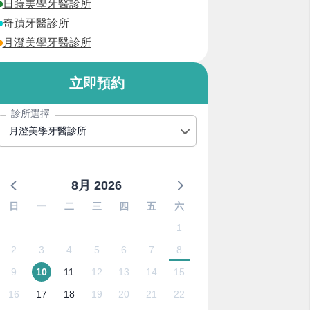
日蒔美學牙醫診所
奇蹟牙醫診所
月澄美學牙醫診所
立即預約
診所選擇
月澄美學牙醫診所
8月 2026
日
一
二
三
四
五
六
1
2
3
4
5
6
7
8
9
10
11
12
13
14
15
16
17
18
19
20
21
22