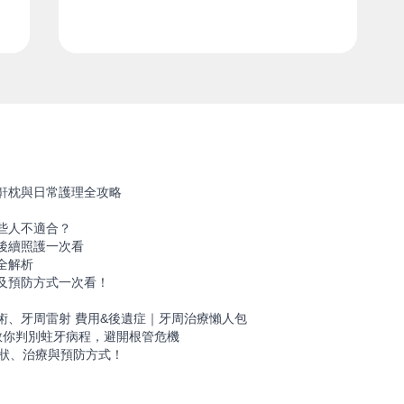
鼾枕與日常護理全攻略
些人不適合？
後續照護一次看
全解析
及預防方式一次看！
！
術、牙周雷射 費用&後遺症｜牙周治療懶人包
教你判別蛀牙病程，避開根管危機
症狀、治療與預防方式！