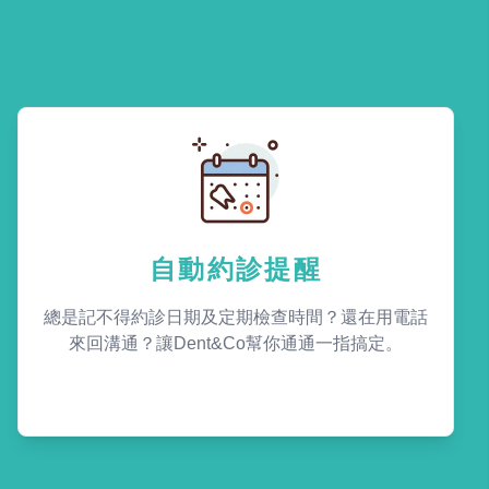
自動約診提醒
總是記不得約診日期及定期檢查時間？還在用電話
來回溝通？讓Dent&Co幫你通通一指搞定。