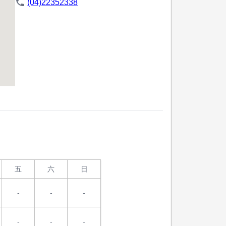
(04)22352338
五
六
日
-
-
-
-
-
-