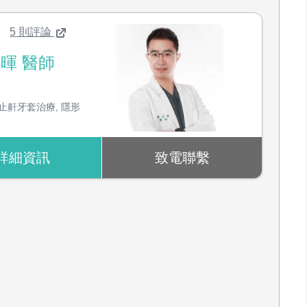
5 則評論
暉 醫師
：
止鼾牙套治療
,
隱形
詳細資訊
致電聯繫