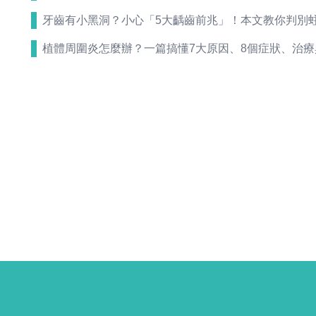
牙齒有小黑洞？小心「5大齲齒前兆」！本文教你判別
植體周圍炎怎麼辦？一篇搞懂7大原因、8個症狀、治