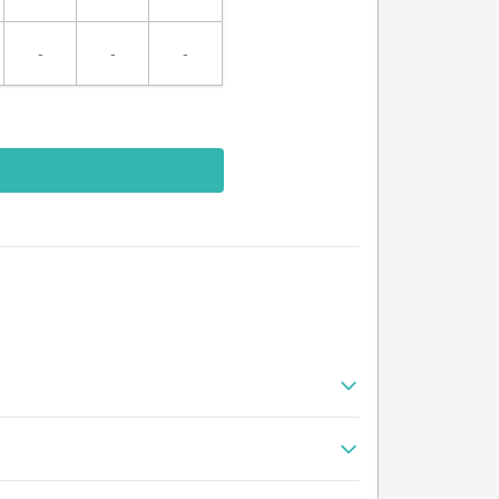
-
-
-