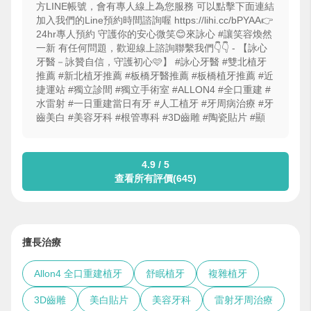
方LINE帳號，會有專人線上為您服務 可以點擊下面連結
加入我們的Line預約時間諮詢喔 https://lihi.cc/bPYAA👉
24hr專人預約 守護你的安心微笑😊來詠心 #讓笑容煥然
一新 有任何問題，歡迎線上諮詢聯繫我們👇👇 -󠀠 【詠心
牙醫－詠贊自信，守護初心🩷】 #詠心牙醫 #雙北植牙
推薦 #新北植牙推薦 #板橋牙醫推薦 #板橋植牙推薦 #近
捷運站 #獨立診間 #獨立手術室 #ALLON4 #全口重建 #
水雷射 #一日重建當日有牙 #人工植牙 #牙周病治療 #牙
齒美白 #美容牙科 #根管專科 #3D齒雕 #陶瓷貼片 #顯
4.9 / 5
查看所有評價(645)
擅長治療
Allon4 全口重建植牙
舒眠植牙
複雜植牙
3D齒雕
美白貼片
美容牙科
雷射牙周治療