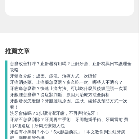
推薦文章
怎麼改善打呼？止鼾器有用嗎？止鼾牙套、止鼾枕與日常護理全
攻略
牙髓炎介紹：成因、症況、治療方式一次瞭解
牙痛消炎藥、止痛藥怎麼選？多久吃一次、哪些人不適合？
牙齒痛怎麼辦？快速止痛方法、可以吃什麼與後續照護一次看
牙齦腫怎麼辦？從症狀判斷、原因到治療方法全解析
牙齦發炎怎麼辦？牙齦腫脹原因、症狀、緩解及預防方式一次
看！
洗牙會痛嗎？3步驟清潔牙齒，不再害怕洗牙！
牙結石怎麼刮除？牙周再生手術、牙周翻瓣手術、牙周雷射 費
用&後遺症｜牙周治療懶人包
牙齒有小黑洞？小心「5大齲齒前兆」！本文教你判別蛀牙病
程，避開根管危機