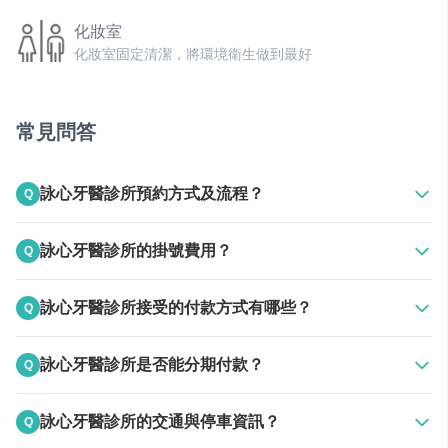
化妝室
化妝室固定清潔，將環境衛生做到最好
獨立醫療診間
照顧患者隱私，獨立診間最放心
常見問答
諮詢室
詠心牙醫診所預約方式及流程？
Q
專屬諮詢室，安心了解療程細節
A
上班時間電話聯絡
詠心牙醫診所的掛號費用？
Q
空氣清淨機
24HR線上預約
維持最好的空氣品質，疫情期間看牙更放心
A
150元
詠心牙醫診所接受的付款方式有哪些？
Q
電視
A
接受現金
候診不擔心無聊，配備電視放鬆心情
詠心牙醫診所是否能分期付款？
Q
飲水機
A
診所有配合中租銀角零卡分期
詠心牙醫診所的交通與停車資訊？
Q
提供飲水設備，解決候診飲水需求
https://www.zingala.com/introzingala