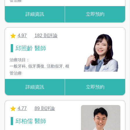
管治療
詳細資訊
立即預約
4.97
182 則評論
邱照齡 醫師
治療項目：
一般牙科
,
假牙贗復
,
活動假牙
,
根
管治療
詳細資訊
立即預約
4.77
89 則評論
邱柏儒 醫師