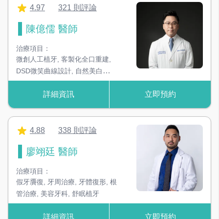
4.97
321 則評論
RO逆滲透治療用水設備
陳億儒 醫師
高規格水質，治療過程更放心
治療項目：
臭氧殺菌治療用水設備
微創人工植牙
,
客製化全口重建
,
高規格水質，治療過程更放心
DSD微笑曲線設計
,
自然美白貼
片
,
雷射牙周治療
,
雷射牙齦美容
,
詳細資訊
立即預約
牙齒美白
,
陶瓷嵌體
,
固定假牙
,
活
美白噴砂機
透過細小的研磨材料帶走牙齒的外因性色素
動假牙
,
前牙仿真美學
,
顯微根管
治療
,
全瓷美學
,
全人照護專科
,
植
牙專科
,
美學專科
4.88
338 則評論
超音波洗牙機
利用超音波震盪原理，可去除大部份結石
廖翊廷 醫師
3D 電腦斷層掃描
治療項目：
可呈現骨頭3D影像，提升手術成功率！
假牙贗復
,
牙周治療
,
牙體復形
,
根
管治療
,
美容牙科
,
舒眠植牙
3D 數位X光機
基礎X光影像，是判斷蛀牙、牙周病重要依據
詳細資訊
立即預約