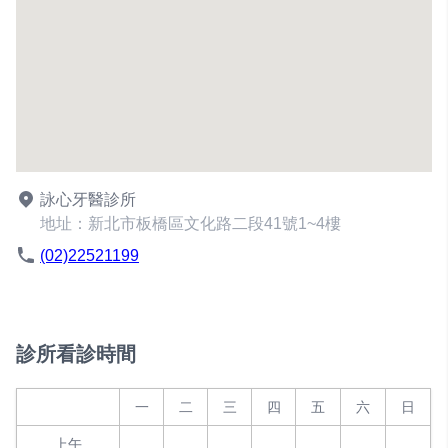
詠心牙醫診所
地址：新北市板橋區文化路二段41號1~4樓
(02)22521199
診所看診時間
一
二
三
四
五
六
日
上午