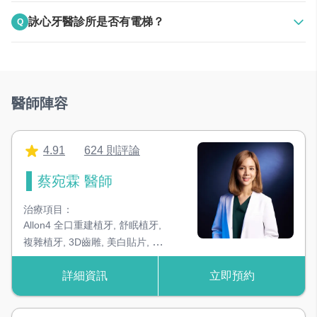
A
收費停車場
攝影空間
詠心牙醫診所是否有電梯？
Q
收費路邊停車格
輔助治療計畫，讓病患透了解治療的前後變化
A
免費路邊停車格
無電梯，可於一樓看診
民生高架橋下高架停車場（步行4分鐘）
獨立手術室
無菌、感染控制空間，增加手術成功率
醫師陣容
＃設備類別
4.91
624 則評論
蔡宛霖 醫師
器械消毒鍋
高溫高壓蒸氣滅菌鍋，確保器械安全性
治療項目：
Allon4 全口重建植牙
,
舒眠植牙
,
複雜植牙
,
3D齒雕
,
美白貼片
,
美
超音波洗淨機
容牙科
,
雷射牙周治療
去除器械上細微死角的髒污
詳細資訊
立即預約
器械無菌管袋封口機
確保器械消毒後的無菌狀態