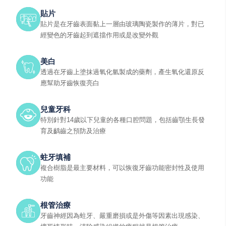
貼片
貼片是在牙齒表面黏上一層由玻璃陶瓷製作的薄片，對已
經變色的牙齒起到遮擋作用或是改變外觀
美白
透過在牙齒上塗抹過氧化氫製成的藥劑，產生氧化還原反
應幫助牙齒恢復亮白
兒童牙科
特別針對14歲以下兒童的各種口腔問題，包括齒顎生長發
育及齲齒之預防及治療
蛀牙填補
複合樹脂是最主要材料，可以恢復牙齒功能密封性及使用
功能
根管治療
牙齒神經因為蛀牙、嚴重磨損或是外傷等因素出現感染、