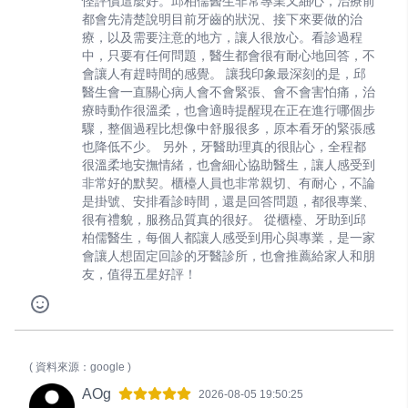
怪評價這麼好。邱柏儒醫生非常專業又細心，治療前
都會先清楚說明目前牙齒的狀況、接下來要做的治
療，以及需要注意的地方，讓人很放心。看診過程
中，只要有任何問題，醫生都會很有耐心地回答，不
會讓人有趕時間的感覺。 讓我印象最深刻的是，邱
醫生會一直關心病人會不會緊張、會不會害怕痛，治
療時動作很溫柔，也會適時提醒現在正在進行哪個步
驟，整個過程比想像中舒服很多，原本看牙的緊張感
也降低不少。 另外，牙醫助理真的很貼心，全程都
很溫柔地安撫情緒，也會細心協助醫生，讓人感受到
非常好的默契。櫃檯人員也非常親切、有耐心，不論
是掛號、安排看診時間，還是回答問題，都很專業、
很有禮貌，服務品質真的很好。 從櫃檯、牙助到邱
柏儒醫生，每個人都讓人感受到用心與專業，是一家
會讓人想固定回診的牙醫診所，也會推薦給家人和朋
友，值得五星好評！
( 資料來源：google )
AOg
2026-08-05 19:50:25