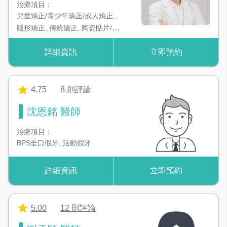
治療項目：
兒童矯正/青少年矯正/成人矯正
,
隱形矯正
,
傳統矯正
,
陶瓷貼片/美
學貼片
,
植牙/全口重建
,
牙周及水
詳細資訊
立即預約
雷射治療
,
困難智齒及多生牙手術
4.75
8 則評論
沈恩銘 醫師
治療項目：
BPS全口假牙
,
活動假牙
詳細資訊
立即預約
5.00
12 則評論