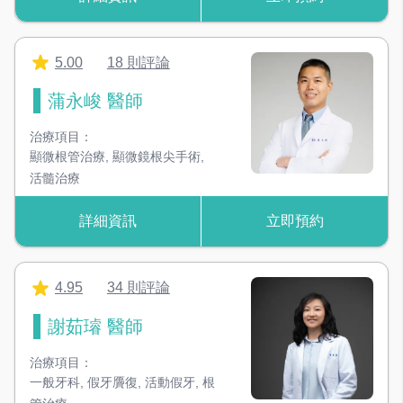
冷光美白機
加速美白藥劑的反應，達到美白效果
5.00
18 則評論
蒲永峻 醫師
水雷射
深層牙結石清除，並刺激增生健康的牙周組織
治療項目：
顯微根管治療
,
顯微鏡根尖手術
,
數位口內掃描儀
活髓治療
快速掃苗牙齒型態，不需忍受印模不舒適感
詳細資訊
立即預約
TCI舒眠設備
淺層全身麻醉，於淺眠的狀態下完成各項治療
4.95
34 則評論
高壓氧治療艙
謝茹璿 醫師
改善患者術後的血液循環，促進傷口癒合
治療項目：
一般牙科
,
假牙贗復
,
活動假牙
,
根