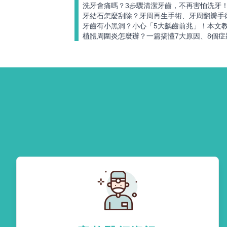
洗牙會痛嗎？3步驟清潔牙齒，不再害怕洗牙
牙結石怎麼刮除？牙周再生手術、牙周翻瓣手
牙齒有小黑洞？小心「5大齲齒前兆」！本文
植體周圍炎怎麼辦？一篇搞懂7大原因、8個