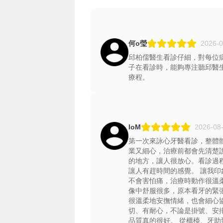
何o瑩
2026-0
邱柏儒醫生看診仔細，對每位
子在看診時，能夠專注聽邱醫
療程。
IoM
2026-08-
第一次來詠心牙醫看診，整體
業又細心，治療前都會先清楚
的地方，讓人很放心。看診過
讓人有趕時間的感覺。 讓我
不會害怕痛，治療時動作很溫
像中舒服很多，原本看牙的緊
很溫柔地安撫情緒，也會細心
切、有耐心，不論是掛號、安
品質真的很好。 從櫃檯、牙