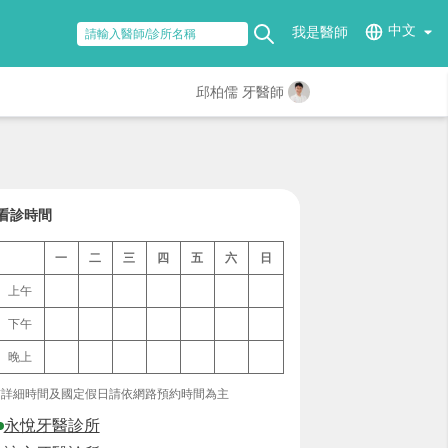
中文
我是醫師
邱柏儒 牙醫師
看診時間
一
二
三
四
五
六
日
上午
下午
晚上
*詳細時間及國定假日請依網路預約時間為主
永悅牙醫診所