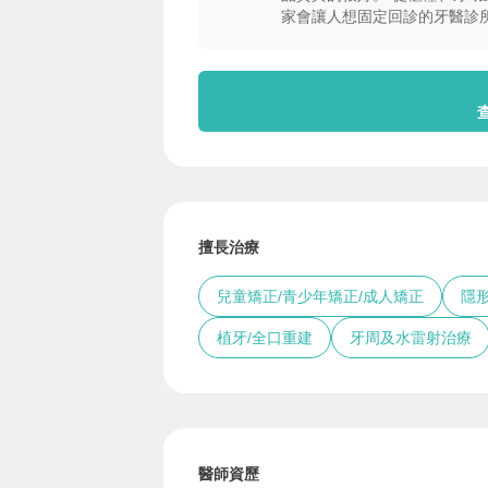
家會讓人想固定回診的牙醫診
擅長治療
兒童矯正/青少年矯正/成人矯正
隱
植牙/全口重建
牙周及水雷射治療
醫師資歷