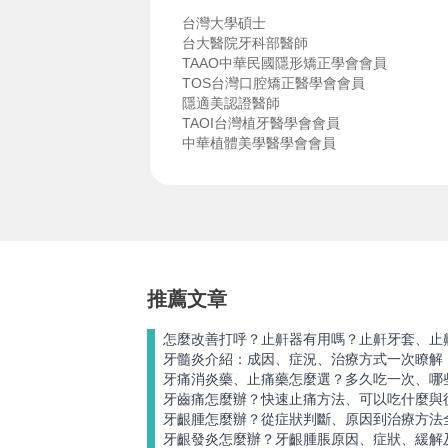
台灣大學碩士
台大醫院牙科部醫師
TAAO中華民國隱形矯正學會會員
TOS台灣口腔矯正醫學會會員
隱適美認證醫師
TAOI台灣植牙醫學會會員
中華植體美學醫學會會員
台北醫學大學牙醫系
日本大阪大學齒學部訓練
日本岡山大學齒學部訓練
推薦文章
怎麼改善打呼？止鼾器有用嗎？止鼾牙套、止
牙髓炎介紹：成因、症況、治療方式一次瞭解
牙痛消炎藥、止痛藥怎麼選？多久吃一次、哪
牙齒痛怎麼辦？快速止痛方法、可以吃什麼與
牙齦腫怎麼辦？從症狀判斷、原因到治療方法
牙齦發炎怎麼辦？牙齦腫脹原因、症狀、緩解