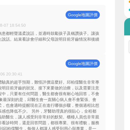
Google地圖評價
8-07 18:54:50
病患都輕聲溫柔說話，並適時鼓勵孩子及稱讚孩子。讓孩
生說話。結束看診會仔細和父母說明目前牙齒情況和後續
Google地圖評價
06 20:30:41
體驗真的超乎預期，難怪評價這麼好。邱柏儒醫生非常專
說明目前牙齒的狀況、接下來要做的治療，以及需要注意
程中，只要有任何問題，醫生都會很有耐心地回答，不會
印象最深刻的是，邱醫生會一直關心病人會不會緊張、會
柔，也會適時提醒現在正在進行哪個步驟，整個過程比想
張感也降低不少。 另外，牙醫助理真的很貼心，全程都
協助醫生，讓人感受到非常好的默契。櫃檯人員也非常親
排看診時間，還是回答問題，都很專業、很有禮貌，服務
助到邱柏儒醫生，每個人都讓人感受到用心與專業，是一