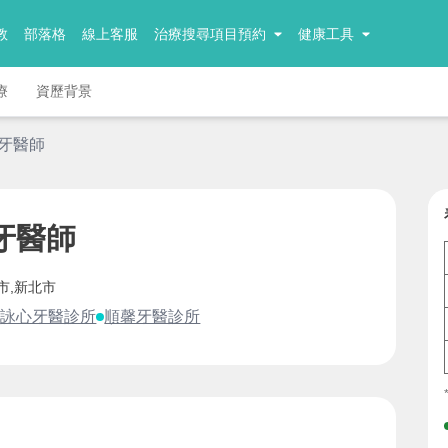
教
部落格
線上客服
治療搜尋項目預約
健康工具
療
資歷背景
 牙醫師
牙醫師
市,新北市
詠心牙醫診所
順馨牙醫診所