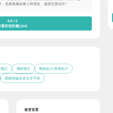
所，也會推薦給家人和朋友，值得五星好評！
4.8 / 5
查看所有評價(104)
形矯正
傳統矯正
陶瓷貼片/美學貼片
困難智齒及多生牙手術
教育背景