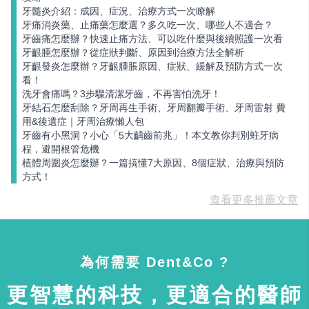
牙髓炎介紹：成因、症況、治療方式一次瞭解
牙痛消炎藥、止痛藥怎麼選？多久吃一次、哪些人不適合？
牙齒痛怎麼辦？快速止痛方法、可以吃什麼與後續照護一次看
牙齦腫怎麼辦？從症狀判斷、原因到治療方法全解析
牙齦發炎怎麼辦？牙齦腫脹原因、症狀、緩解及預防方式一次
看！
洗牙會痛嗎？3步驟清潔牙齒，不再害怕洗牙！
牙結石怎麼刮除？牙周再生手術、牙周翻瓣手術、牙周雷射 費
用&後遺症｜牙周治療懶人包
牙齒有小黑洞？小心「5大齲齒前兆」！本文教你判別蛀牙病
程，避開根管危機
植體周圍炎怎麼辦？一篇搞懂7大原因、8個症狀、治療與預防
方式！
查看更多推薦文章
為何需要 Dent&Co ?
更智慧的科技，更適合的醫師