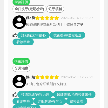
術後評價
全口洗牙(定期檢查)
蛀牙填補
鍾o喬
2026-05-14 12:56:37
醫師跟助理都非常親切！！體驗良好💖
詳細解說/有耐心
技術熟練/過程迅速
看診準時
術後評價
牙周治療
陳o娟
2026-05-14 12:22:29
加油，會介紹親朋好友前往
技術熟練/過程迅速
醫師專業/治療後效果佳
看診準時
詳細解說/有耐心
價格合理