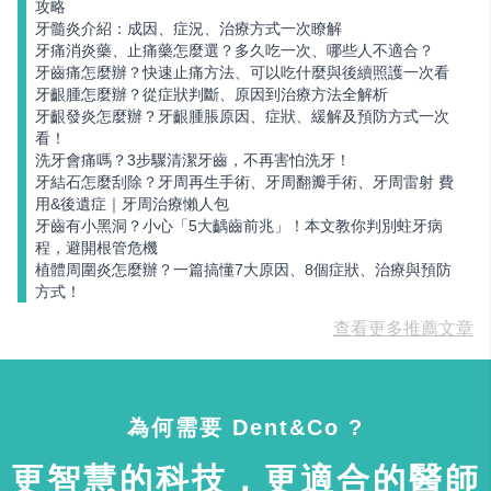
攻略
牙髓炎介紹：成因、症況、治療方式一次瞭解
牙痛消炎藥、止痛藥怎麼選？多久吃一次、哪些人不適合？
牙齒痛怎麼辦？快速止痛方法、可以吃什麼與後續照護一次看
牙齦腫怎麼辦？從症狀判斷、原因到治療方法全解析
牙齦發炎怎麼辦？牙齦腫脹原因、症狀、緩解及預防方式一次
看！
洗牙會痛嗎？3步驟清潔牙齒，不再害怕洗牙！
牙結石怎麼刮除？牙周再生手術、牙周翻瓣手術、牙周雷射 費
用&後遺症｜牙周治療懶人包
牙齒有小黑洞？小心「5大齲齒前兆」！本文教你判別蛀牙病
程，避開根管危機
植體周圍炎怎麼辦？一篇搞懂7大原因、8個症狀、治療與預防
方式！
查看更多推薦文章
為何需要 Dent&Co ?
更智慧的科技，更適合的醫師