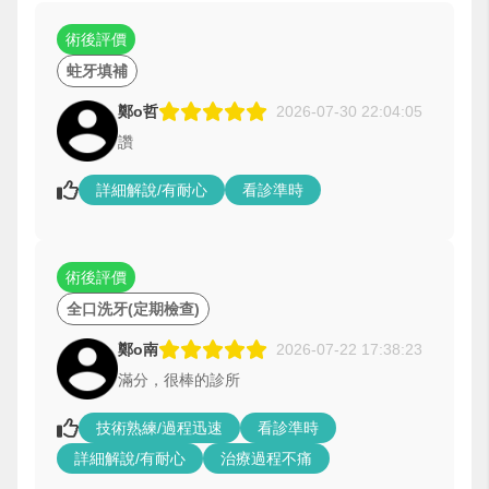
術後評價
蛀牙填補
鄭o哲
2026-07-30 22:04:05
讚
詳細解說/有耐心
看診準時
術後評價
全口洗牙(定期檢查)
鄭o南
2026-07-22 17:38:23
滿分，很棒的診所
技術熟練/過程迅速
看診準時
詳細解說/有耐心
治療過程不痛