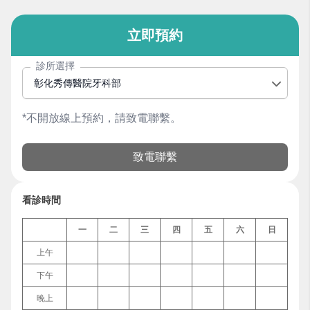
立即預約
診所選擇
彰化秀傳醫院牙科部
*不開放線上預約，請致電聯繫。
致電聯繫
看診時間
一
二
三
四
五
六
日
上午
下午
晚上