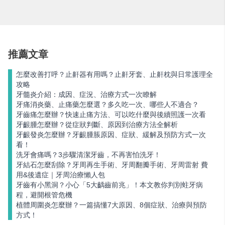
推薦文章
怎麼改善打呼？止鼾器有用嗎？止鼾牙套、止鼾枕與日常護理全
攻略
牙髓炎介紹：成因、症況、治療方式一次瞭解
牙痛消炎藥、止痛藥怎麼選？多久吃一次、哪些人不適合？
牙齒痛怎麼辦？快速止痛方法、可以吃什麼與後續照護一次看
牙齦腫怎麼辦？從症狀判斷、原因到治療方法全解析
牙齦發炎怎麼辦？牙齦腫脹原因、症狀、緩解及預防方式一次
看！
洗牙會痛嗎？3步驟清潔牙齒，不再害怕洗牙！
牙結石怎麼刮除？牙周再生手術、牙周翻瓣手術、牙周雷射 費
用&後遺症｜牙周治療懶人包
牙齒有小黑洞？小心「5大齲齒前兆」！本文教你判別蛀牙病
程，避開根管危機
植體周圍炎怎麼辦？一篇搞懂7大原因、8個症狀、治療與預防
方式！