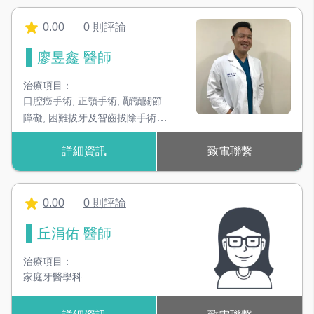
0.00
0 則評論
廖昱鑫 醫師
治療項目：
口腔癌手術
,
正顎手術
,
顳顎關節
障礙
,
困難拔牙及智齒拔除手術
,
人工植牙及相關重建手術
,
腫瘤術
詳細資訊
致電聯繫
後顯微重建手術
,
顎骨及口腔疾病
治療
,
顏面骨外傷
0.00
0 則評論
丘涓佑 醫師
治療項目：
家庭牙醫學科