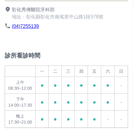
彰化秀傳醫院牙科部
地址：彰化縣彰化市南瑤里中山路1段578號
(04)7255139
診所看診時間
一
二
三
四
五
六
日
上午
-
08:30~12:00
下午
-
14:00~17:30
晚上
-
-
17:30~21:00