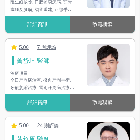
阻生齒拔除
,
口腔黏膜疾病
,
顎骨
囊腫及腫瘤
,
顎骨重建
,
正顎手術
,
顳顎關節障礙
,
口腔癌
,
ALL-on-4
詳細資訊
致電聯繫
植牙
5.00
7 則評論
曾岱玨 醫師
治療項目：
全口牙周病治療
,
微創牙周手術
,
牙齦萎縮治療
,
雷射牙周病治療
,
人工牙根種植
詳細資訊
致電聯繫
5.00
24 則評論
葉竹原 醫師