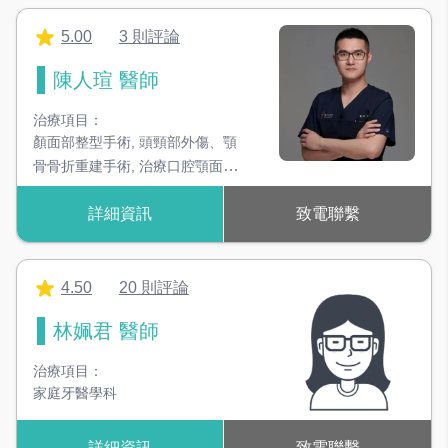
5.00
3 則評論
陳人瑄 醫師
治療項目：
顏面部整型手術
,
頭頸部外傷、顎
骨骨折重建手術
,
治療口腔顎面惡
性及良性腫瘤之切除與重建 顳顎
詳細資訊
致電聯繫
關節手術
,
人工植牙
,
植骨(植牙相
關之補骨手術)
,
智齒拔除,阻生齒
拔除,難拔牙拔除
4.50
20 則評論
林姵君 醫師
治療項目：
家庭牙醫學科
詳細資訊
致電聯繫