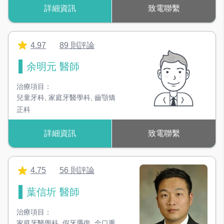
詳細資訊
致電聯繫
4.97
89 則評論
余明元 醫師
治療項目：
兒童牙科
,
家庭牙醫學科
,
齒顎矯
正科
詳細資訊
致電聯繫
4.75
56 則評論
葉信圻 醫師
治療項目：
家庭牙醫學科
,
假牙贗復
,
全口重