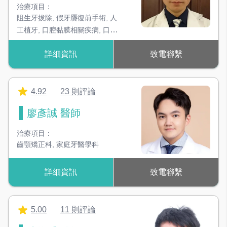
治療項目：
阻生牙拔除
,
假牙贗復前手術
,
人
工植牙
,
口腔黏膜相關疾病
,
口腔
頭頸部腫瘤
,
顏面感染
,
顏面外傷
詳細資訊
致電聯繫
及骨折
,
顳顎關節障礙治療
,
顏面
顎骨畸型整形手術
,
正顎手術
,
顯
微手術
,
口腔癌手術及重建
4.92
23 則評論
廖彥誠 醫師
治療項目：
齒顎矯正科
,
家庭牙醫學科
詳細資訊
致電聯繫
5.00
11 則評論