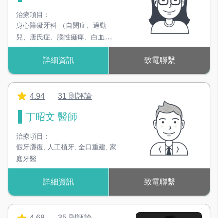
治療項目：
身心障礙牙科 （自閉症、過動
兒、唐氏症、腦性痲痺、白血
病、智能發展障礙……）
詳細資訊
致電聯繫
4.94
31 則評論
丁昭文 醫師
治療項目：
假牙贗復
,
人工植牙
,
全口重建
,
家
庭牙醫
詳細資訊
致電聯繫
4.68
35 則評論