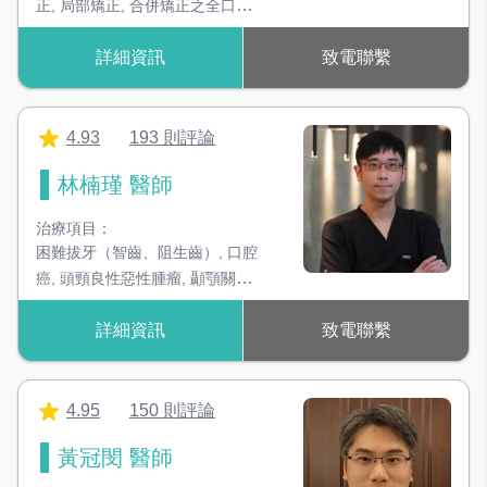
正
,
局部矯正
,
合併矯正之全口重
建
,
2階段智齒拔除
,
家庭牙醫學
詳細資訊
致電聯繫
科
,
贋復治療
,
人工植牙
4.93
193 則評論
林楠瑾 醫師
治療項目：
困難拔牙（智齒、阻生齒）
,
口腔
癌
,
頭頸良性惡性腫瘤
,
顳顎關節
疾病
,
顏面外傷骨折微創治療
,
植
詳細資訊
致電聯繫
牙補骨手術
4.95
150 則評論
黃冠閔 醫師