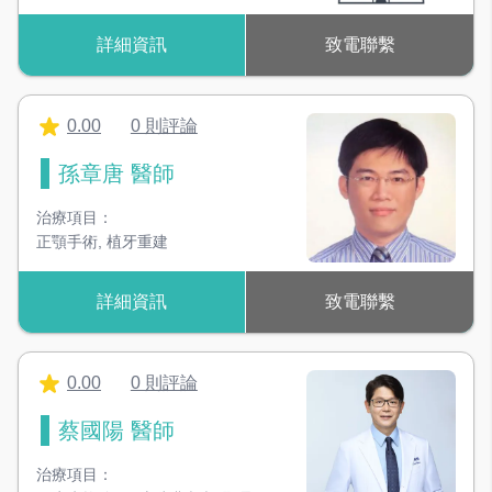
詳細資訊
致電聯繫
0.00
0 則評論
孫章唐 醫師
治療項目：
正顎手術
,
植牙重建
詳細資訊
致電聯繫
0.00
0 則評論
蔡國陽 醫師
治療項目：