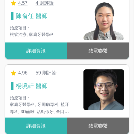
4.57
4 則評論
陳俞任 醫師
治療項目：
根管治療
,
家庭牙醫學科
詳細資訊
致電聯繫
4.96
59 則評論
楊境軒 醫師
治療項目：
家庭牙醫學科
,
牙周病專科
,
植牙
專科
,
3D齒雕
,
活動假牙
,
全口重
建
詳細資訊
致電聯繫