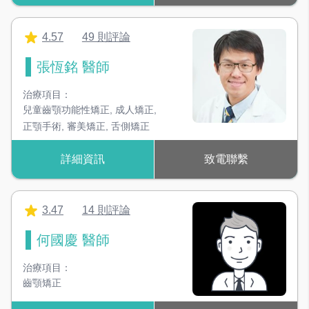
4.57
49 則評論
張恆銘 醫師
治療項目：
兒童齒顎功能性矯正
,
成人矯正
,
正顎手術
,
審美矯正
,
舌側矯正
詳細資訊
致電聯繫
3.47
14 則評論
何國慶 醫師
治療項目：
齒顎矯正