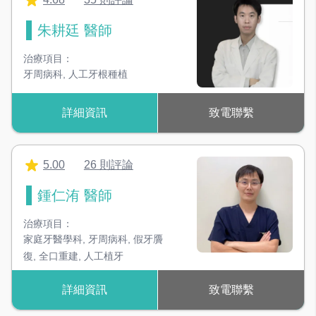
朱耕廷 醫師
治療項目：
牙周病科
,
人工牙根種植
詳細資訊
致電聯繫
5.00
26 則評論
鍾仁洧 醫師
治療項目：
家庭牙醫學科
,
牙周病科
,
假牙贗
復
,
全口重建
,
人工植牙
詳細資訊
致電聯繫