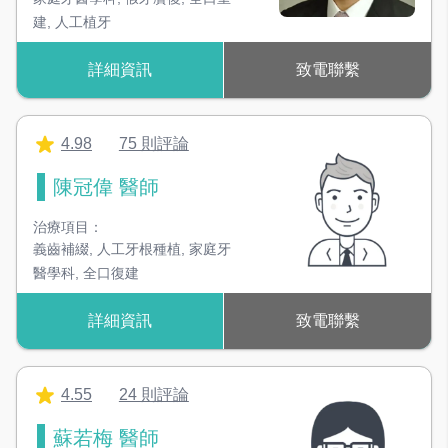
建
,
人工植牙
詳細資訊
致電聯繫
4.98
75 則評論
陳冠偉 醫師
治療項目：
義齒補綴
,
人工牙根種植
,
家庭牙
醫學科
,
全口復建
詳細資訊
致電聯繫
4.55
24 則評論
蘇若梅 醫師