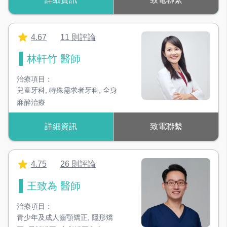
4.67
11 則評論
林軒竹 醫師
治療項目：
兒童牙科
,
特殊需求者牙科
,
全身
麻醉治療
詳細資訊
致電聯繫
4.75
26 則評論
王致為 醫師
治療項目：
青少年及成人齒顎矯正
,
隱形矯