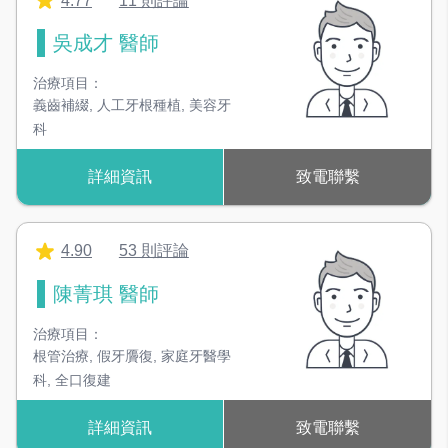
4.77
11 則評論
吳成才 醫師
治療項目：
義齒補綴
,
人工牙根種植
,
美容牙
科
詳細資訊
致電聯繫
4.90
53 則評論
陳菁琪 醫師
治療項目：
根管治療
,
假牙贗復
,
家庭牙醫學
科
,
全口復建
詳細資訊
致電聯繫