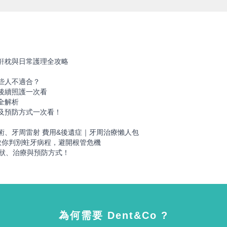
鼾枕與日常護理全攻略
些人不適合？
後續照護一次看
全解析
及預防方式一次看！
！
術、牙周雷射 費用&後遺症｜牙周治療懶人包
教你判別蛀牙病程，避開根管危機
症狀、治療與預防方式！
為何需要 Dent&Co ?