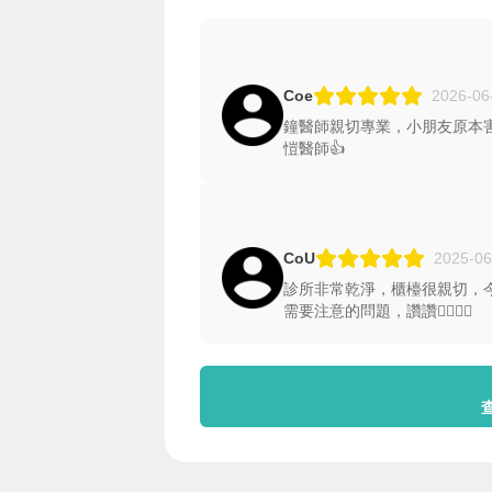
Coe
2026-06
鐘醫師親切專業，小朋友原本
愷醫師👍
CoU
2025-06
診所非常乾淨，櫃檯很親切，
需要注意的問題，讚讚👍🏻👍🏻