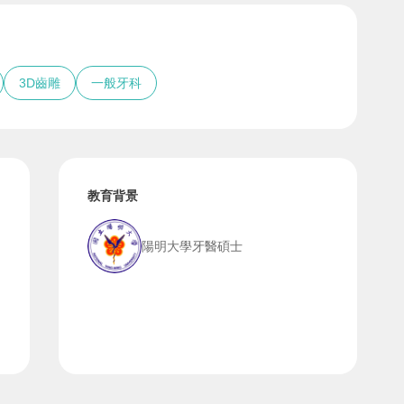
3D齒雕
一般牙科
教育背景
陽明大學牙醫碩士