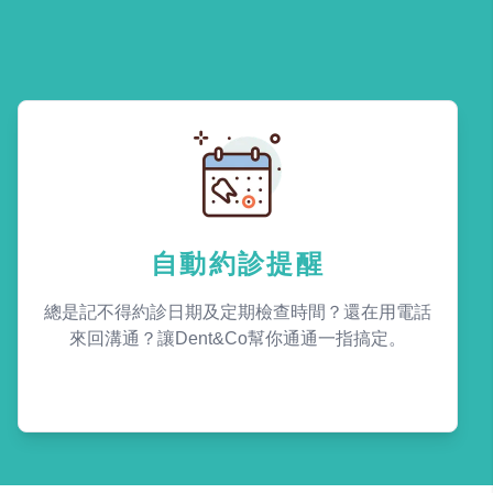
自動約診提醒
總是記不得約診日期及定期檢查時間？還在用電話
來回溝通？讓Dent&Co幫你通通一指搞定。