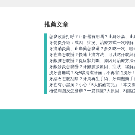
推薦文章
怎麼改善打呼？止鼾器有用嗎？止鼾牙套、止
牙髓炎介紹：成因、症況、治療方式一次瞭解
牙痛消炎藥、止痛藥怎麼選？多久吃一次、哪
牙齒痛怎麼辦？快速止痛方法、可以吃什麼與
牙齦腫怎麼辦？從症狀判斷、原因到治療方法
牙齦發炎怎麼辦？牙齦腫脹原因、症狀、緩解
洗牙會痛嗎？3步驟清潔牙齒，不再害怕洗牙
牙結石怎麼刮除？牙周再生手術、牙周翻瓣手
牙齒有小黑洞？小心「5大齲齒前兆」！本文
植體周圍炎怎麼辦？一篇搞懂7大原因、8個