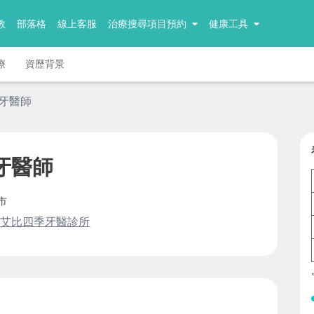
教
部落格
線上客服
治療搜尋項目預約
健康工具
療
資歷背景
 牙醫師
牙醫師
市
艾比四季牙醫診所