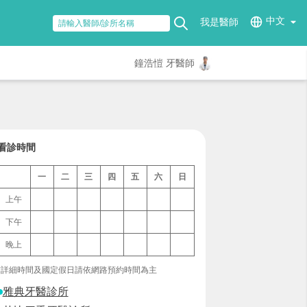
中文
我是醫師
鐘浩愷 牙醫師
看診時間
一
二
三
四
五
六
日
上午
下午
晚上
*詳細時間及國定假日請依網路預約時間為主
雅典牙醫診所