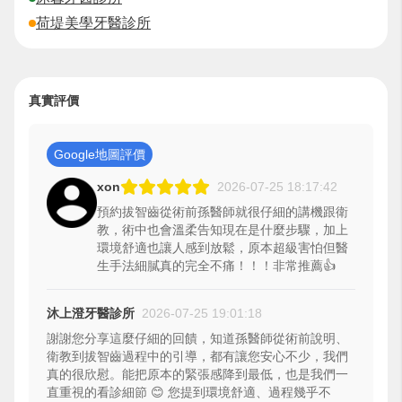
荷堤美學牙醫診所
真實評價
Google地圖評價
xon
2026-07-25 18:17:42
預約拔智齒從術前孫醫師就很仔細的講機跟衛
教，術中也會溫柔告知現在是什麼步驟，加上
環境舒適也讓人感到放鬆，原本超級害怕但醫
生手法細膩真的完全不痛！！！非常推薦👍
沐上澄牙醫診所
2026-07-25 19:01:18
謝謝您分享這麼仔細的回饋，知道孫醫師從術前說明、
衛教到拔智齒過程中的引導，都有讓您安心不少，我們
真的很欣慰。能把原本的緊張感降到最低，也是我們一
直重視的看診細節 😊 您提到環境舒適、過程幾乎不