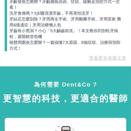
牙齦發炎怎麼辦？牙齦腫脹原因、症狀、緩解及預防方式一次
看！
洗牙會痛嗎？3步驟清潔牙齒，不再害怕洗牙！
牙結石怎麼刮除？牙周再生手術、牙周翻瓣手術、牙周雷射 費
用&後遺症｜牙周治療懶人包
牙齒有小黑洞？小心「5大齲齒前兆」！本文教你判別蛀牙病
程，避開根管危機
植體周圍炎怎麼辦？一篇搞懂7大原因、8個症狀、治療與預防
方式！
查看更多推薦文章
為何需要 Dent&Co ?
更智慧的科技，更適合的醫師