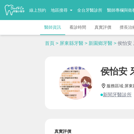
線上預約
地區搜尋
全台牙醫診所
醫師專欄與衛
醫師資訊
看診時間
真實評價
擅長治
首頁
>
屏東縣牙醫
>
新園鄉牙醫
>
侯怡安
侯怡安 
服務區域
:
屏東
新閱牙醫診所
真實評價