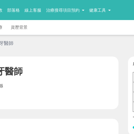
教
部落格
線上客服
治療搜尋項目預約
健康工具
療
資歷背景
 牙醫師
牙醫師
縣