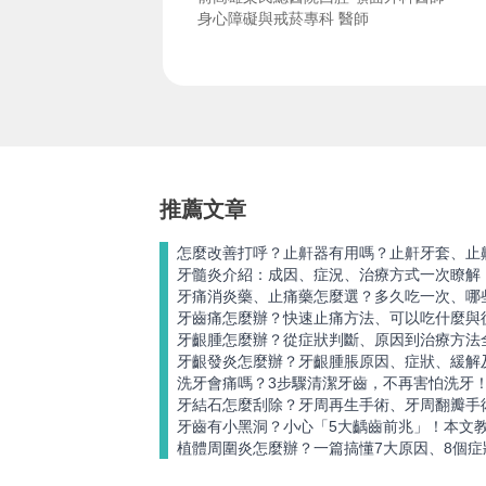
身心障礙與戒菸專科 醫師
推薦文章
怎麼改善打呼？止鼾器有用嗎？止鼾牙套、止
牙髓炎介紹：成因、症況、治療方式一次瞭解
牙痛消炎藥、止痛藥怎麼選？多久吃一次、哪
牙齒痛怎麼辦？快速止痛方法、可以吃什麼與
牙齦腫怎麼辦？從症狀判斷、原因到治療方法
牙齦發炎怎麼辦？牙齦腫脹原因、症狀、緩解
洗牙會痛嗎？3步驟清潔牙齒，不再害怕洗牙
牙結石怎麼刮除？牙周再生手術、牙周翻瓣手
牙齒有小黑洞？小心「5大齲齒前兆」！本文
植體周圍炎怎麼辦？一篇搞懂7大原因、8個