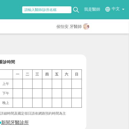
中文
我是醫師
侯怡安 牙醫師
看診時間
一
二
三
四
五
六
日
上午
下午
晚上
*詳細時間及國定假日請依網路預約時間為主
新閱牙醫診所