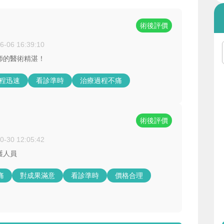
術後評價
6-06 16:39:10
醫師的醫術精湛！
過程迅速
看診準時
治療過程不痛
術後評價
0-30 12:05:42
護人員
痛
對成果滿意
看診準時
價格合理