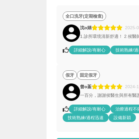
全口洗牙(定期檢查)
沈o娟
2025-0
1.診所環境清新舒適！ 2.候
詳細解說/有耐心
技術熟練/
假牙
固定假牙
曾o菳
2024-1
一百分，謝謝侯醫生與所有醫
詳細解說/有耐心
治療過程不
技術熟練/過程迅速
設備新穎