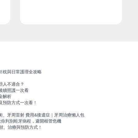
鼾枕與日常護理全攻略
些人不適合？
後續照護一次看
全解析
及預防方式一次看！
！
術、牙周雷射 費用&後遺症｜牙周治療懶人包
教你判別蛀牙病程，避開根管危機
症狀、治療與預防方式！