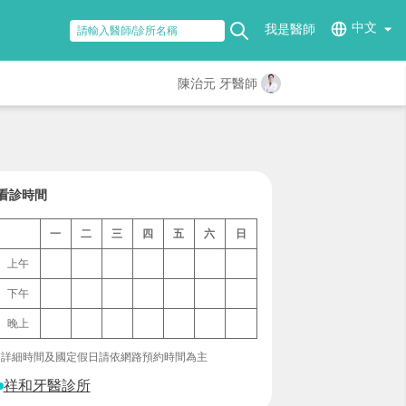
中文
我是醫師
陳治元 牙醫師
看診時間
一
二
三
四
五
六
日
上午
下午
晚上
*詳細時間及國定假日請依網路預約時間為主
祥和牙醫診所