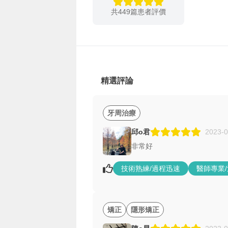
共449篇患者評價
精選評論
牙周治療
邱o君
2023-0
非常好
技術熟練/過程迅速
醫師專業
矯正
隱形矯正