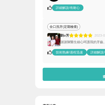
詳細解說/有耐心
全口洗牙(定期檢查)
劉o芳
2023-0
謝謝陳醫生細心呵護我的牙齒
技術熟練/過程迅速
詳細解說