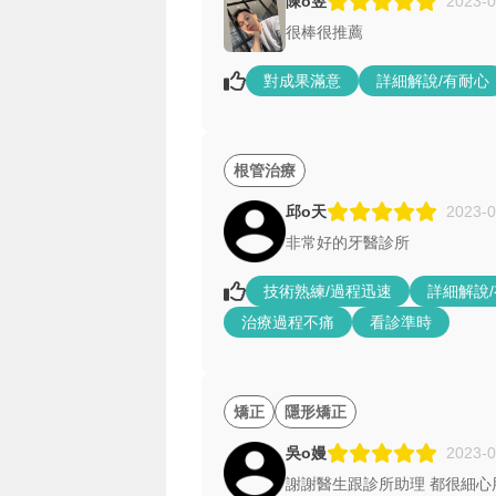
陳o昱
2023-0
很棒很推薦
對成果滿意
詳細解說/有耐心
根管治療
邱o天
2023-0
非常好的牙醫診所
技術熟練/過程迅速
詳細解說
治療過程不痛
看診準時
矯正
隱形矯正
吳o嫚
2023-0
謝謝醫生跟診所助理 都很細心