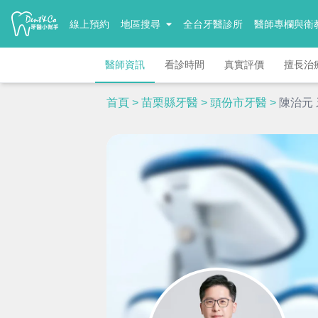
線上預約
地區搜尋
全台牙醫診所
醫師專欄與衛
醫師資訊
看診時間
真實評價
擅長治
首頁
>
苗栗縣牙醫
>
頭份市牙醫
>
陳治元