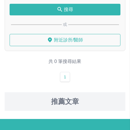
搜尋
或
附近診所/醫師
共 0 筆搜尋結果
1
推薦文章