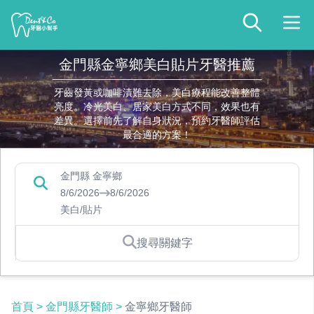
金門縣金寧鄉美白貼片牙醫推薦
牙齒發黃或咖啡漬難去除，美白療程能改善整體
亮度。冷光美白、居家美白方式不同，效果也有
差異。選擇前先了解自身狀況，預約牙醫師評估
最合適的方案！
金門縣 金寧鄉
8/6/2026
8/6/2026
美白/貼片
搜尋關鍵字
首頁
>
金門縣牙醫師
>
金寧鄉牙醫師