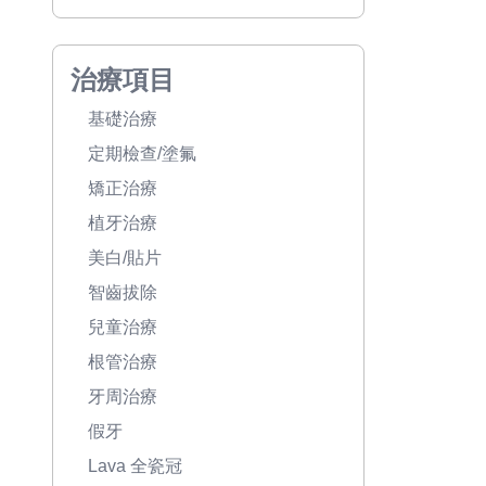
治療項目
基礎治療
定期檢查/塗氟
矯正治療
植牙治療
美白/貼片
智齒拔除
兒童治療
根管治療
牙周治療
假牙
Lava 全瓷冠