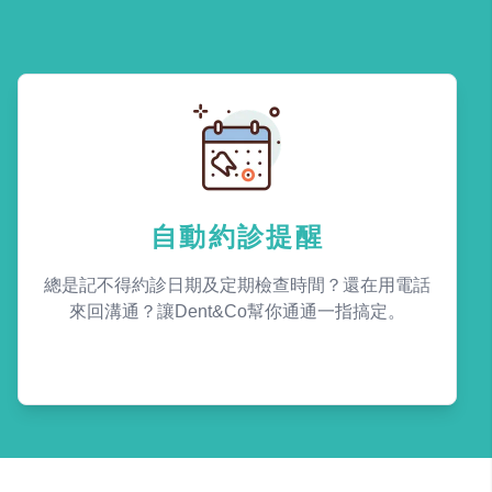
自動約診提醒
總是記不得約診日期及定期檢查時間？還在用電話
來回溝通？讓Dent&Co幫你通通一指搞定。