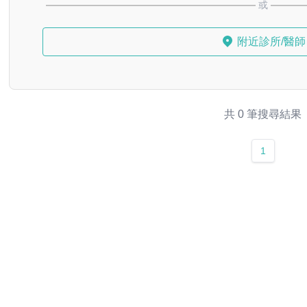
或
附近診所/醫師
共 0 筆搜尋結果
1