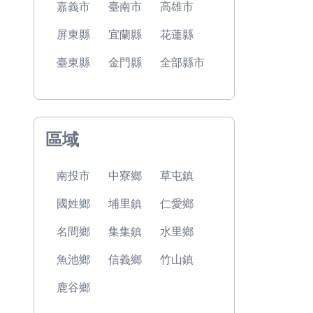
嘉義市
臺南市
高雄市
屏東縣
宜蘭縣
花蓮縣
臺東縣
金門縣
全部縣市
區域
南投市
中寮鄉
草屯鎮
國姓鄉
埔里鎮
仁愛鄉
名間鄉
集集鎮
水里鄉
魚池鄉
信義鄉
竹山鎮
鹿谷鄉