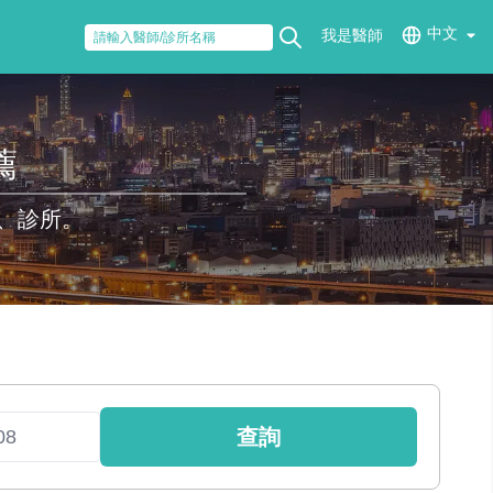
中文
我是醫師
薦
、診所。
查詢