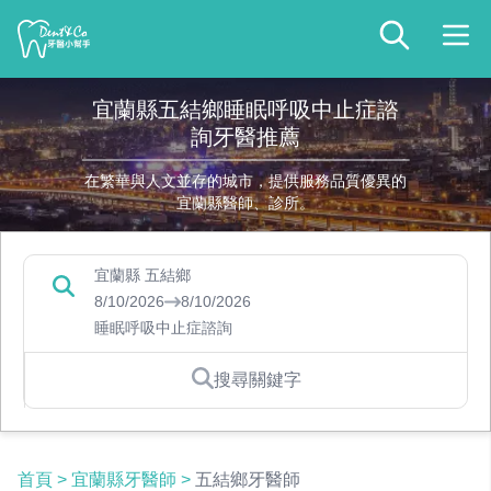
宜蘭縣五結鄉睡眠呼吸中止症諮
詢牙醫推薦
在繁華與人文並存的城市，提供服務品質優異的
宜蘭縣醫師、診所。
宜蘭縣 五結鄉
8/10/2026
8/10/2026
睡眠呼吸中止症諮詢
搜尋關鍵字
首頁
>
宜蘭縣牙醫師
>
五結鄉牙醫師