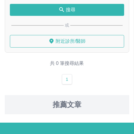
搜尋
或
附近診所/醫師
共 0 筆搜尋結果
1
推薦文章