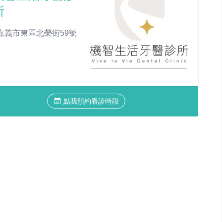
所
嘉義市東區北榮街59號
點我預約看診時段