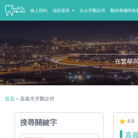
線上預約
地區搜尋
全台牙醫診所
醫師專欄與衛
在繁華
首頁
>
嘉義市牙醫診所
搜尋關鍵字
4.9
嘉