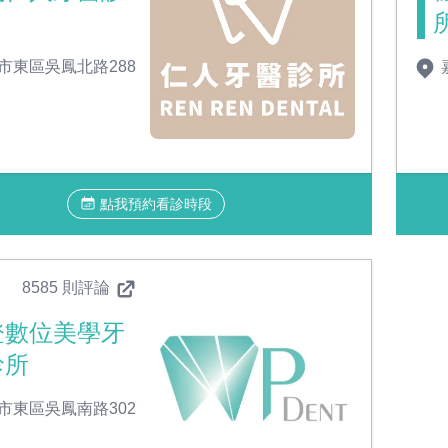
市東區吳鳳北路288
點我預約看診時段
8585 則評論
登數位美學牙
診所
市東區吳鳳南路302