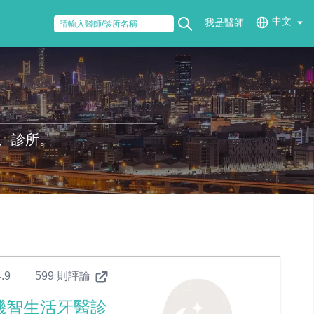
中文
我是醫師
、診所。
.9
599 則評論
機智生活牙醫診