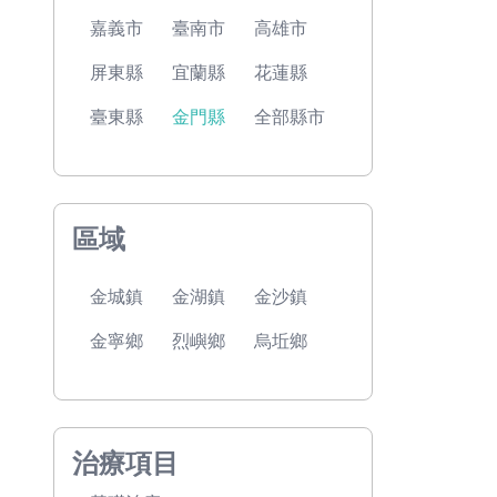
嘉義市
臺南市
高雄市
屏東縣
宜蘭縣
花蓮縣
臺東縣
金門縣
全部縣市
區域
金城鎮
金湖鎮
金沙鎮
金寧鄉
烈嶼鄉
烏坵鄉
治療項目