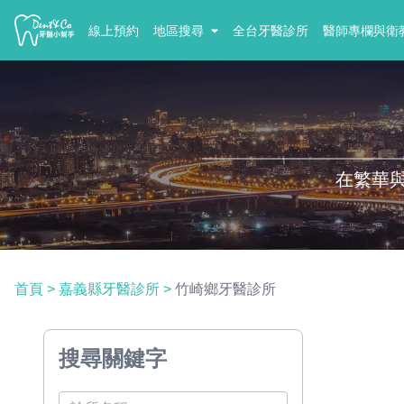
線上預約
地區搜尋
全台牙醫診所
醫師專欄與衛
在繁華
首頁
>
嘉義縣牙醫診所
>
竹崎鄉牙醫診所
搜尋關鍵字