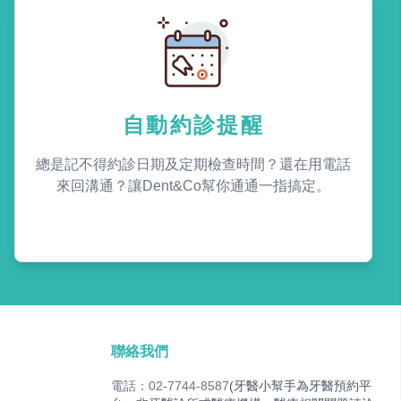
自動約診提醒
總是記不得約診日期及定期檢查時間？還在用電話
來回溝通？讓Dent&Co幫你通通一指搞定。
聯絡我們
電話：02-7744-8587
(牙醫小幫手為牙醫預約平