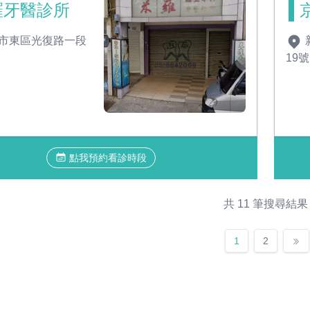
羅牙醫診所
市東區光復路一段
19
點我預約看診時段
共 11 筆搜尋結果
1
2