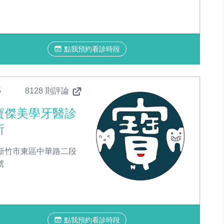
點我預約看診時段
5
8128 則評論
寶傑美學牙醫診
所
新竹市東區中華路二段
號
點我預約看診時段