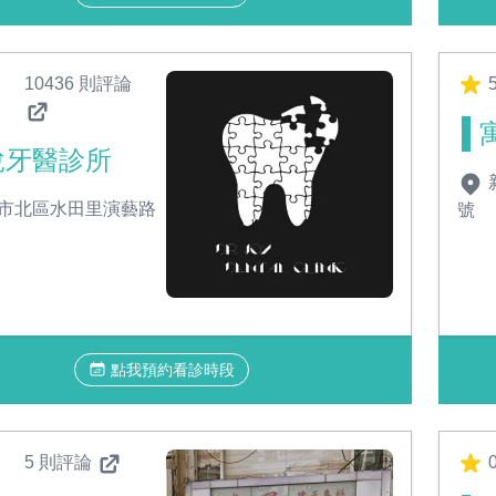
10436 則評論
悅牙醫診所
市北區水田里演藝路
號
點我預約看診時段
5 則評論