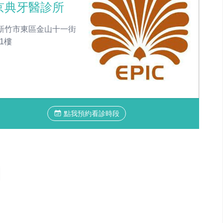
京典牙醫診所
新竹市東區金山十一街
號1樓
點我預約看診時段