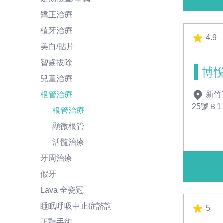
矯正治療
植牙治療
4.9
美白/貼片
智齒拔除
博
兒童治療
新竹
根管治療
25號Ｂ1
根管治療
顯微根管
活髓治療
牙周治療
假牙
Lava 全瓷冠
睡眠呼吸中止症諮詢
5
正顎手術