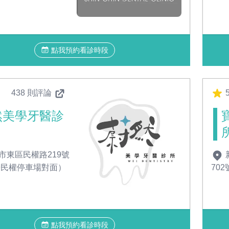
點我預約看診時段
438 則評論
然美學牙醫診
市東區民權路219號
旁民權停車場對面）
702
點我預約看診時段