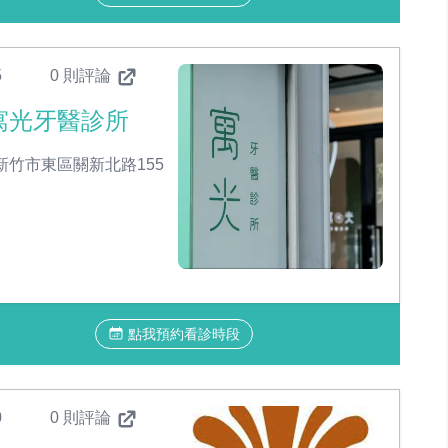
5
0 則評論
寓光牙醫診所
新竹市東區關新北路155
點我預約看診時段
0
0 則評論