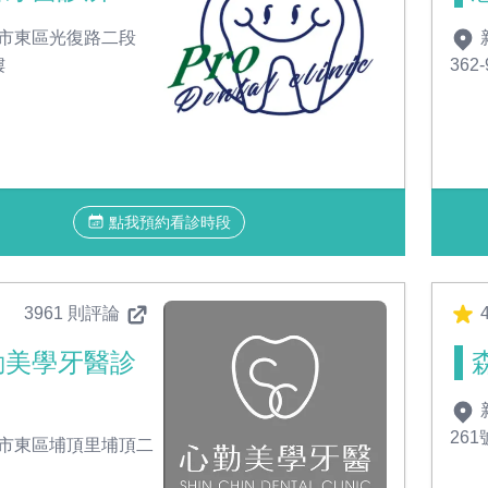
市東區光復路二段
樓
362
點我預約看診時段
3961 則評論
4
勤美學牙醫診
261
市東區埔頂里埔頂二