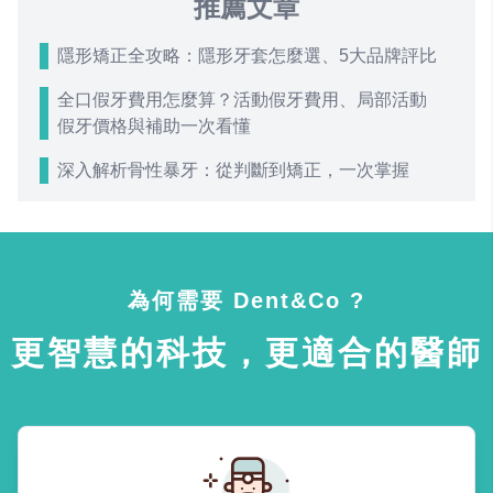
推薦文章
隱形矯正全攻略：隱形牙套怎麼選、5大品牌評比
全口假牙費用怎麼算？活動假牙費用、局部活動
假牙價格與補助一次看懂
深入解析骨性暴牙：從判斷到矯正，一次掌握
為何需要 Dent&Co ?
更智慧的科技，更適合的醫師