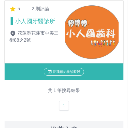
5
2 則評論
小人國牙醫診所
花蓮縣花蓮市中美三
街88之2號
點我預約看診時段
共 1 筆搜尋結果
1