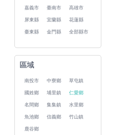
嘉義市
臺南市
高雄市
屏東縣
宜蘭縣
花蓮縣
臺東縣
金門縣
全部縣市
區域
南投市
中寮鄉
草屯鎮
國姓鄉
埔里鎮
仁愛鄉
名間鄉
集集鎮
水里鄉
魚池鄉
信義鄉
竹山鎮
鹿谷鄉