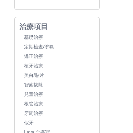
治療項目
基礎治療
定期檢查/塗氟
矯正治療
植牙治療
美白/貼片
智齒拔除
兒童治療
根管治療
牙周治療
假牙
Lava 全瓷冠