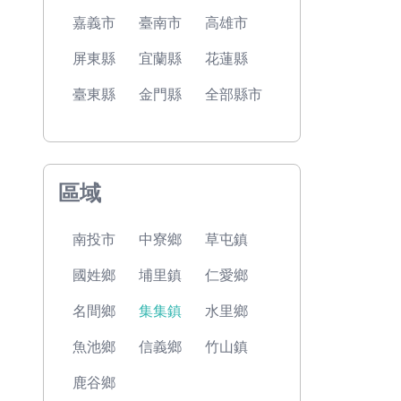
嘉義市
臺南市
高雄市
屏東縣
宜蘭縣
花蓮縣
臺東縣
金門縣
全部縣市
區域
南投市
中寮鄉
草屯鎮
國姓鄉
埔里鎮
仁愛鄉
名間鄉
集集鎮
水里鄉
魚池鄉
信義鄉
竹山鎮
鹿谷鄉