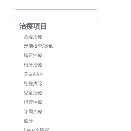
治療項目
基礎治療
定期檢查/塗氟
矯正治療
植牙治療
美白/貼片
智齒拔除
兒童治療
根管治療
牙周治療
假牙
Lava 全瓷冠