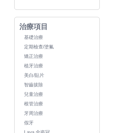
治療項目
基礎治療
定期檢查/塗氟
矯正治療
植牙治療
美白/貼片
智齒拔除
兒童治療
根管治療
牙周治療
假牙
Lava 全瓷冠