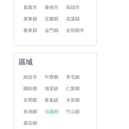
嘉義市
臺南市
高雄市
屏東縣
宜蘭縣
花蓮縣
臺東縣
金門縣
全部縣市
區域
南投市
中寮鄉
草屯鎮
國姓鄉
埔里鎮
仁愛鄉
名間鄉
集集鎮
水里鄉
魚池鄉
信義鄉
竹山鎮
鹿谷鄉