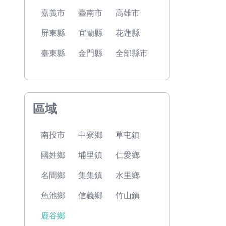
嘉義市
臺南市
高雄市
屏東縣
宜蘭縣
花蓮縣
臺東縣
金門縣
全部縣市
區域
南投市
中寮鄉
草屯鎮
國姓鄉
埔里鎮
仁愛鄉
名間鄉
集集鎮
水里鄉
魚池鄉
信義鄉
竹山鎮
鹿谷鄉