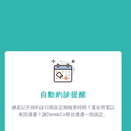
自動約診提醒
總是記不得約診日期及定期檢查時間？還在用電話
來回溝通？讓Dent&Co幫你通通一指搞定。