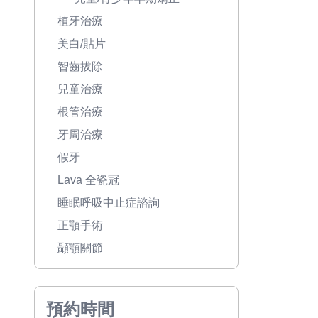
植牙治療
美白/貼片
智齒拔除
兒童治療
根管治療
牙周治療
假牙
Lava 全瓷冠
睡眠呼吸中止症諮詢
正顎手術
顳顎關節
預約時間