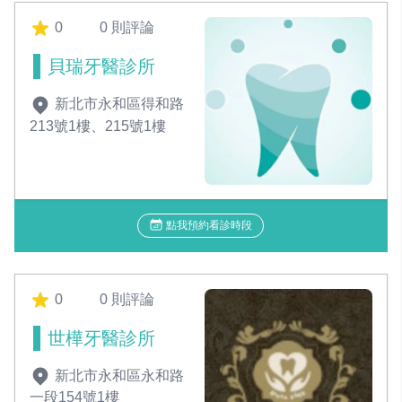
0
0 則評論
貝瑞牙醫診所
新北市永和區得和路
213號1樓、215號1樓
點我預約看診時段
0
0 則評論
世樺牙醫診所
新北市永和區永和路
一段154號1樓