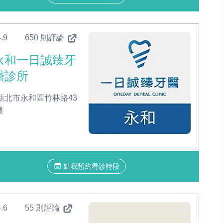
.9
650 則評論
永和一日誠臻牙
醫診所
新北市永和區竹林路43
樓
點我預約看診時段
.6
55 則評論