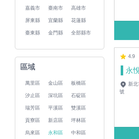
嘉義市
臺南市
高雄市
屏東縣
宜蘭縣
花蓮縣
臺東縣
金門縣
全部縣市
4.9
區域
永
萬里區
金山區
板橋區
新北
號
汐止區
深坑區
石碇區
瑞芳區
平溪區
雙溪區
貢寮區
新店區
坪林區
烏來區
永和區
中和區