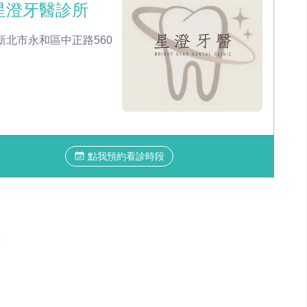
星澄牙醫診所
新北市永和區中正路560
點我預約看診時段