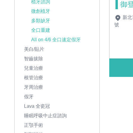
植牙諮詢
御
微創植牙
新北
多顆缺牙
號
全口重建
All on 4/6 全口速定假牙
美白/貼片
智齒拔除
兒童治療
根管治療
牙周治療
假牙
Lava 全瓷冠
睡眠呼吸中止症諮詢
正顎手術