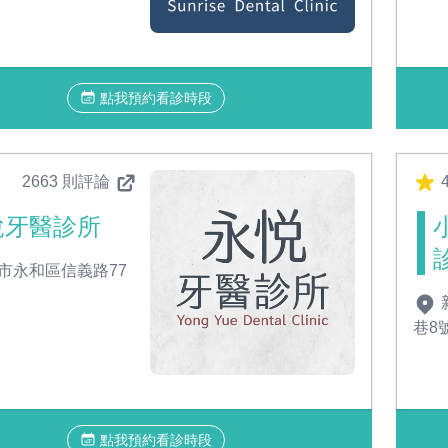
點我預約看診時段
2663 則評論
4
悅牙醫診所
市永和區信義路77
巷8
點我預約看診時段