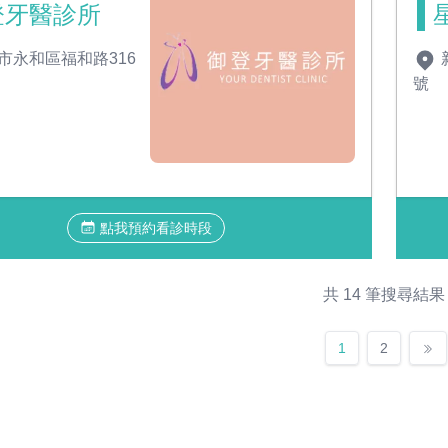
登牙醫診所
市永和區福和路316
號
點我預約看診時段
共 14 筆搜尋結果
1
2