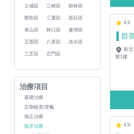
土城區
三峽區
樹林區
鶯歌區
三重區
新莊區
4.9
泰山區
林口區
蘆洲區
群
五股區
八里區
淡水區
新北
三芝區
石門區
號1樓
治療項目
基礎治療
定期檢查/塗氟
矯正治療
4.9
植牙治療