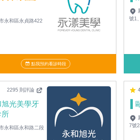
號1
市永和區永貞路422
點我預約看診時段
2295 則評論
4
和旭光美學牙
診所
7號
市永和區永和路二段