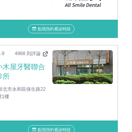
點我預約看診時段
.9
4968 則評論
小木屋牙醫聯合
診所
新北市永和區保生路22
號1樓
點我預約看診時段