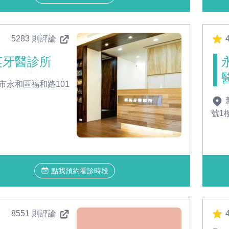
5283 則評論
4
英牙醫診所
市永和區福和路101
號1
點我預約看診時段
8551 則評論
4