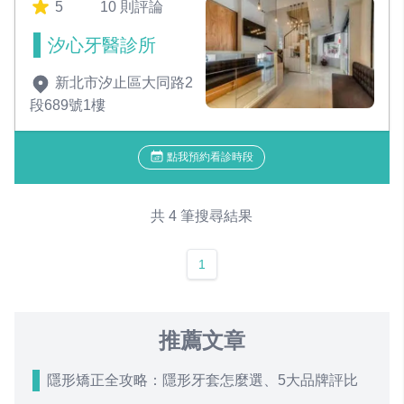
5
10 則評論
汐心牙醫診所
新北市汐止區大同路2
段689號1樓
點我預約看診時段
共 4 筆搜尋結果
1
推薦文章
隱形矯正全攻略：隱形牙套怎麼選、5大品牌評比