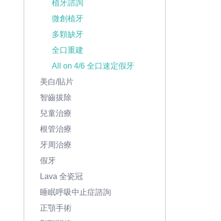
植牙諮詢
微創植牙
多顆缺牙
全口重建
All on 4/6 全口速定假牙
美白/貼片
智齒拔除
兒童治療
根管治療
牙周治療
假牙
Lava 全瓷冠
睡眠呼吸中止症諮詢
正顎手術