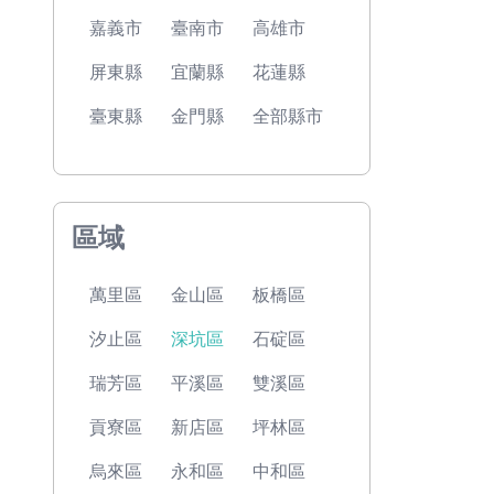
嘉義市
臺南市
高雄市
屏東縣
宜蘭縣
花蓮縣
臺東縣
金門縣
全部縣市
區域
萬里區
金山區
板橋區
汐止區
深坑區
石碇區
瑞芳區
平溪區
雙溪區
貢寮區
新店區
坪林區
烏來區
永和區
中和區