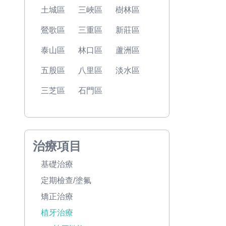
土城區
三峽區
樹林區
鶯歌區
三重區
新莊區
泰山區
林口區
蘆洲區
五股區
八里區
淡水區
三芝區
石門區
治療項目
基礎治療
定期檢查/塗氟
矯正治療
植牙治療