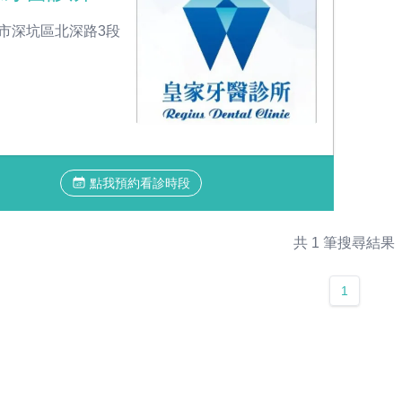
市深坑區北深路3段
點我預約看診時段
共 1 筆搜尋結果
1