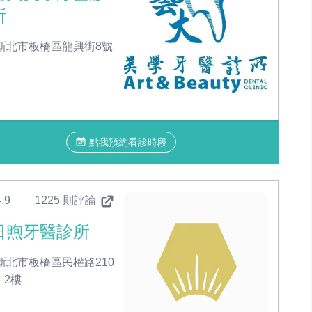
所
新北市板橋區龍興街8號
點我預約看診時段
.9
1225 則評論
日煦牙醫診所
新北市板橋區民權路210
、2樓