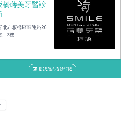
板橋蒔美牙醫診
所
新北市板橋區區運路28
樓、2樓
點我預約看診時段