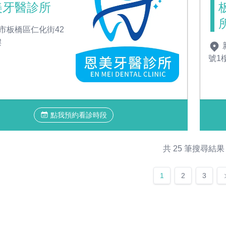
美牙醫診所
市板橋區仁化街42
樓
號1
點我預約看診時段
共 25 筆搜尋結果
1
2
3