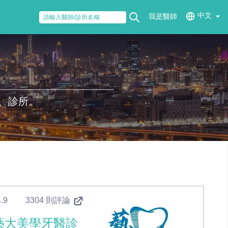
中文
我是醫師
、診所。
.9
3304 則評論
藝大美學牙醫診