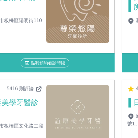
市板橋區陽明街110
點我預約看診時段
5416 則評論
4
康美學牙醫診
號1
市板橋區文化路二段