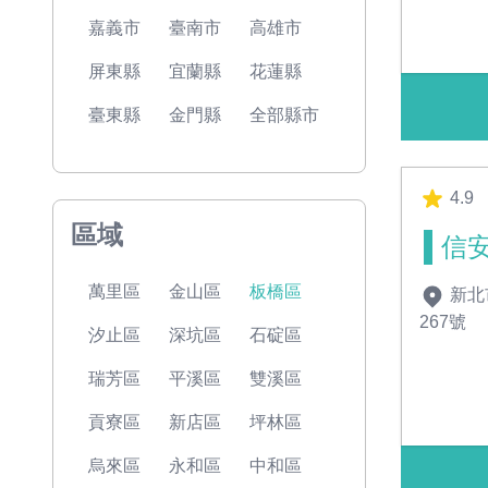
嘉義市
臺南市
高雄市
屏東縣
宜蘭縣
花蓮縣
臺東縣
金門縣
全部縣市
4.9
區域
信
萬里區
金山區
板橋區
新北
267號
汐止區
深坑區
石碇區
瑞芳區
平溪區
雙溪區
貢寮區
新店區
坪林區
烏來區
永和區
中和區