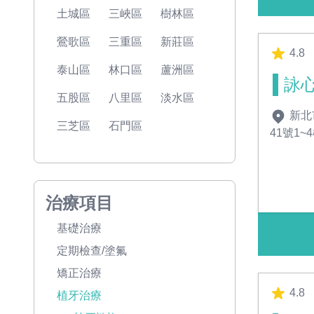
土城區
三峽區
樹林區
鶯歌區
三重區
新莊區
4.8
泰山區
林口區
蘆洲區
詠
五股區
八里區
淡水區
新北
三芝區
石門區
41號1~
治療項目
基礎治療
定期檢查/塗氟
矯正治療
4.8
植牙治療