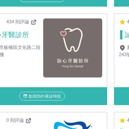
434 則評論
4
心牙醫診所
市板橋區文化路二段
4樓
243
點我預約看診時段
0 則評論
4