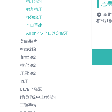
植牙諮詢
恩
微創植牙
新北
多顆缺牙
巷7號1
全口重建
All on 4/6 全口速定假牙
美白/貼片
智齒拔除
兒童治療
根管治療
牙周治療
假牙
Lava 全瓷冠
睡眠呼吸中止症諮詢
正顎手術