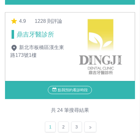
4.9
1228 則評論
鼎吉牙醫診所
新北市板橋區漢生東
路173號1樓
點我預約看診時段
共 24 筆搜尋結果
1
2
3