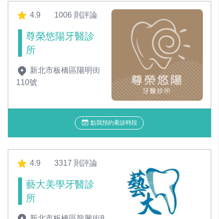
4.9
1006 則評論
尊榮悠陽牙醫診
所
新北市板橋區陽明街
110號
點我預約看診時段
4.9
3317 則評論
藝大美學牙醫診
所
新北市板橋區龍興街8