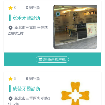
0
0 則評論
宸禾牙醫診所
新北市三重區三信路
208號1樓
點我預約看診時段
5
6 則評論
威登牙醫診所
新北市三重區忠孝路3
段32號