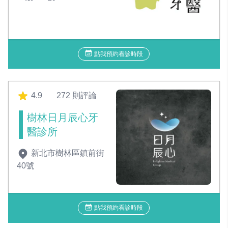
點我預約看診時段
4.9
272 則評論
樹林日月辰心牙
醫診所
新北市樹林區鎮前街
40號
點我預約看診時段