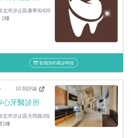
新北市汐止區康寧街420
、2樓
點我預約看診時段
5
10 則評論
汐心牙醫診所
新北市汐止區大同路2段
號1樓