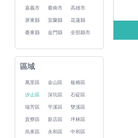
嘉義市
臺南市
高雄市
屏東縣
宜蘭縣
花蓮縣
臺東縣
金門縣
全部縣市
區域
萬里區
金山區
板橋區
汐止區
深坑區
石碇區
瑞芳區
平溪區
雙溪區
貢寮區
新店區
坪林區
烏來區
永和區
中和區