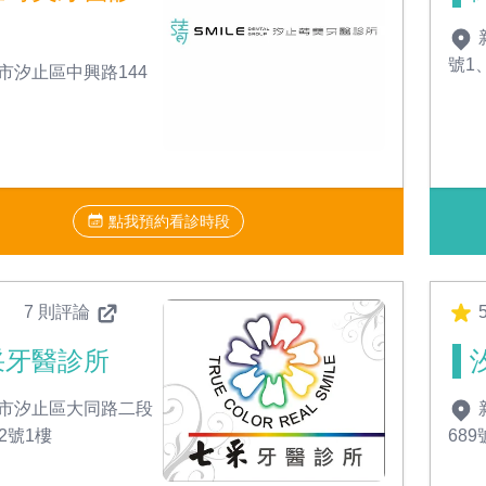
號1
市汐止區中興路144
點我預約看診時段
7 則評論
采牙醫診所
市汐止區大同路二段
82號1樓
689