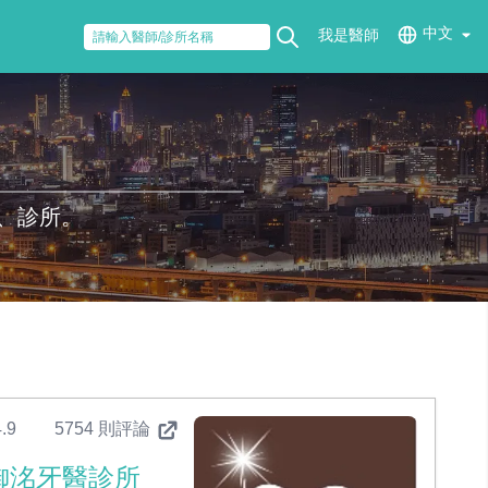
中文
我是醫師
、診所。
.9
5754 則評論
御洺牙醫診所