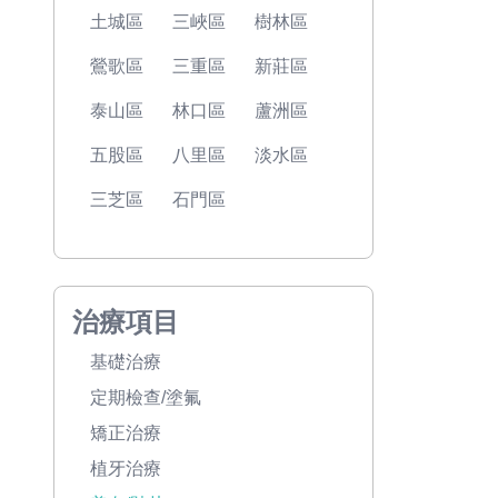
土城區
三峽區
樹林區
鶯歌區
三重區
新莊區
泰山區
林口區
蘆洲區
五股區
八里區
淡水區
三芝區
石門區
治療項目
基礎治療
定期檢查/塗氟
矯正治療
植牙治療