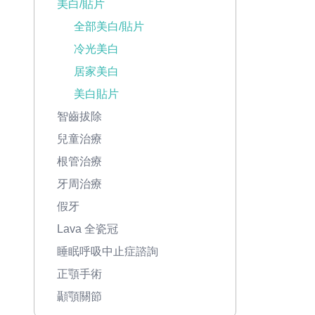
美白/貼片
全部美白/貼片
冷光美白
居家美白
美白貼片
智齒拔除
兒童治療
根管治療
牙周治療
假牙
Lava 全瓷冠
睡眠呼吸中止症諮詢
正顎手術
顳顎關節