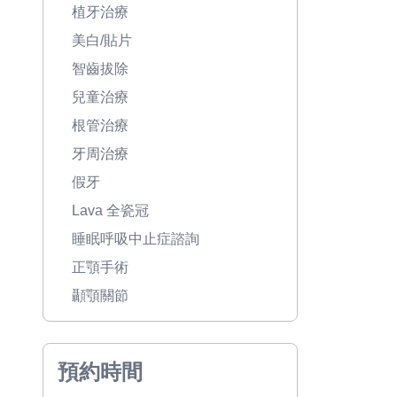
植牙治療
美白/貼片
智齒拔除
兒童治療
根管治療
牙周治療
假牙
Lava 全瓷冠
睡眠呼吸中止症諮詢
正顎手術
顳顎關節
預約時間