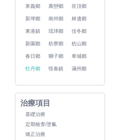
來義鄉
萬巒鄉
崁頂鄉
新埤鄉
南州鄉
林邊鄉
東港鎮
琉球鄉
佳冬鄉
新園鄉
枋寮鄉
枋山鄉
春日鄉
獅子鄉
車城鄉
牡丹鄉
恆春鎮
滿州鄉
治療項目
基礎治療
定期檢查/塗氟
矯正治療