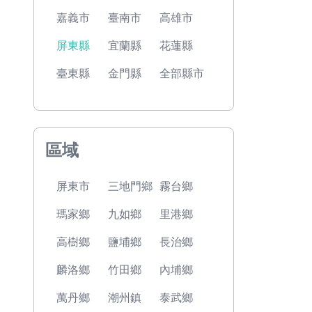
嘉義市
臺南市
高雄市
屏東縣
宜蘭縣
花蓮縣
臺東縣
金門縣
全部縣市
區域
屏東市
三地門鄉
霧台鄉
瑪家鄉
九如鄉
里港鄉
高樹鄉
鹽埔鄉
長治鄉
麟洛鄉
竹田鄉
內埔鄉
萬丹鄉
潮州鎮
泰武鄉