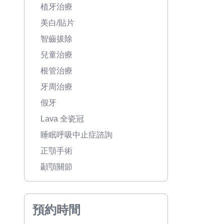
植牙治療
美白/貼片
智齒拔除
兒童治療
根管治療
牙周治療
假牙
Lava 全瓷冠
睡眠呼吸中止症諮詢
正顎手術
顳顎關節
預約時間