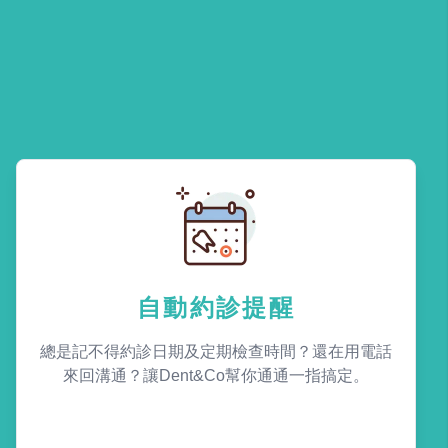
自動約診提醒
總是記不得約診日期及定期檢查時間？還在用電話
來回溝通？讓Dent&Co幫你通通一指搞定。