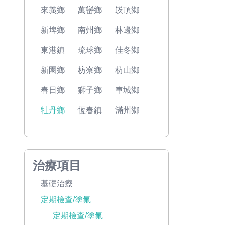
來義鄉
萬巒鄉
崁頂鄉
新埤鄉
南州鄉
林邊鄉
東港鎮
琉球鄉
佳冬鄉
新園鄉
枋寮鄉
枋山鄉
春日鄉
獅子鄉
車城鄉
牡丹鄉
恆春鎮
滿州鄉
治療項目
基礎治療
定期檢查/塗氟
定期檢查/塗氟