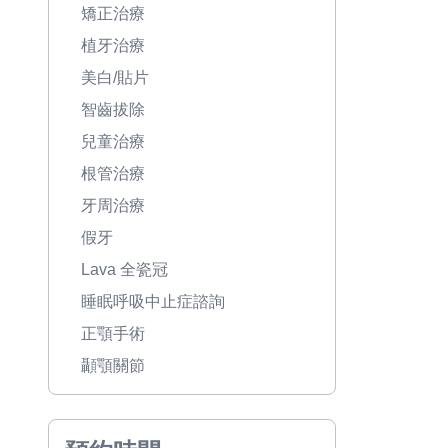
矯正治療
植牙治療
美白/貼片
智齒拔除
兒童治療
根管治療
牙周治療
假牙
Lava 全瓷冠
睡眠呼吸中止症諮詢
正顎手術
顳顎關節