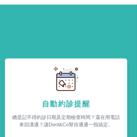
自動約診提醒
總是記不得約診日期及定期檢查時間？還在用電話
來回溝通？讓Dent&Co幫你通通一指搞定。