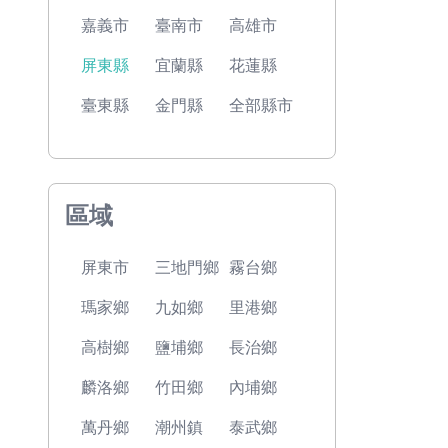
嘉義市
臺南市
高雄市
屏東縣
宜蘭縣
花蓮縣
臺東縣
金門縣
全部縣市
區域
屏東市
三地門鄉
霧台鄉
瑪家鄉
九如鄉
里港鄉
高樹鄉
鹽埔鄉
長治鄉
麟洛鄉
竹田鄉
內埔鄉
萬丹鄉
潮州鎮
泰武鄉