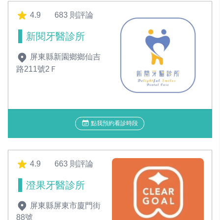
4.9
683 則評論
新閱牙醫診所
屏東縣新園鄉鄉仙吉
路211號2Ｆ
點我預約看診時段
4.9
663 則評論
澄果牙醫診所
屏東縣屏東市廈門街
88號