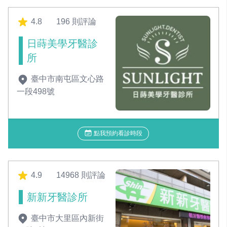
4.8
196 則評論
日蒔美學牙醫診
所
臺中市南屯區文心路
一段498號
點我預約看診時段
4.9
14968 則評論
新新牙醫診所
臺中市大里區內新街