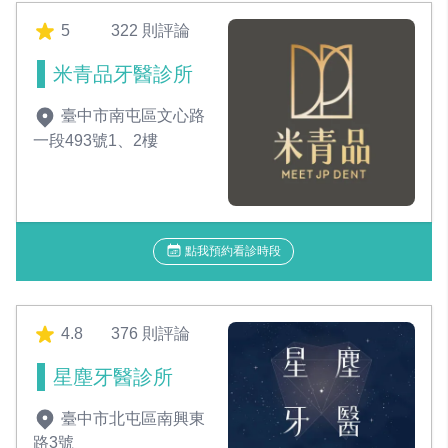
5
322 則評論
米青品牙醫診所
臺中市南屯區文心路
一段493號1、2樓
點我預約看診時段
4.8
376 則評論
星塵牙醫診所
臺中市北屯區南興東
路3號