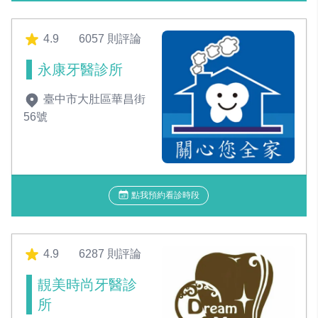
4.9
6057 則評論
永康牙醫診所
臺中市大肚區華昌街
56號
點我預約看診時段
4.9
6287 則評論
靚美時尚牙醫診
所