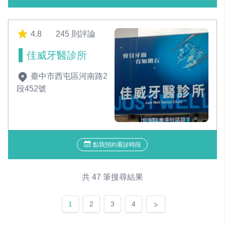
4.8
245 則評論
佳威牙醫診所
臺中市西屯區河南路2
段452號
點我預約看診時段
共 47 筆搜尋結果
1
2
3
4