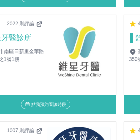
2022 則評論
4
星牙醫診所
市南區日新里金華路
之1號1樓
350
點我預約看診時段
1007 則評論
4