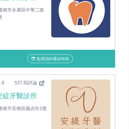
臺南市永康區中華二路
號
點我預約看診時段
.9
537 則評論
安緹牙醫診所
臺南市安南區義吉街1號