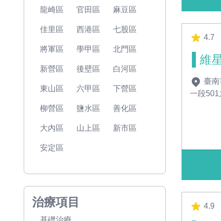
龍崎區
官田區
麻豆區
佳里區
西港區
七股區
4.7
將軍區
學甲區
北門區
維
新營區
後壁區
白河區
臺南
東山區
六甲區
下營區
一段501
柳營區
鹽水區
善化區
大內區
山上區
新市區
安定區
治療項目
4.9
基礎治療