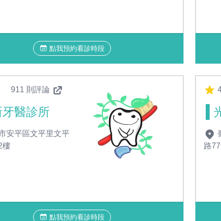
點我預約看診時段
911 則評論
4
新牙醫診所
市安平區文平里文平
2樓
路7
點我預約看診時段