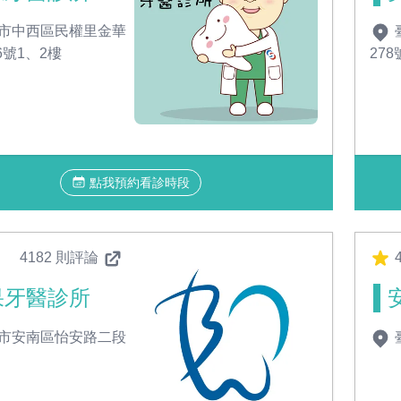
市中西區民權里金華
6號1、2樓
278
點我預約看診時段
4182 則評論
4
果牙醫診所
市安南區怡安路二段