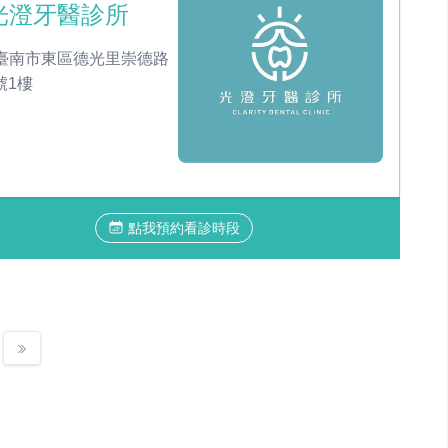
光澄牙醫診所
臺南市東區德光里崇德路
號1樓
點我預約看診時段