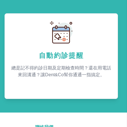
自動約診提醒
總是記不得約診日期及定期檢查時間？還在用電話
來回溝通？讓Dent&Co幫你通通一指搞定。