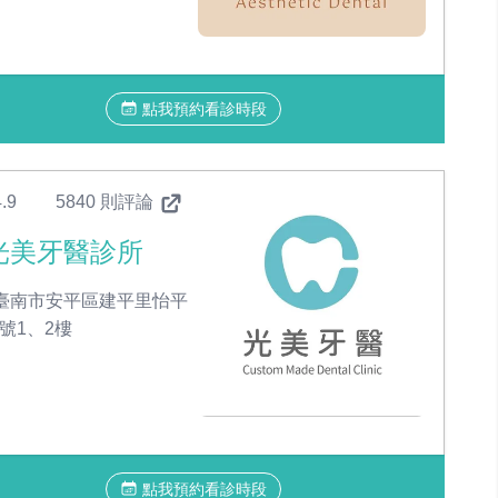
點我預約看診時段
.9
5840 則評論
光美牙醫診所
臺南市安平區建平里怡平
7號1、2樓
點我預約看診時段