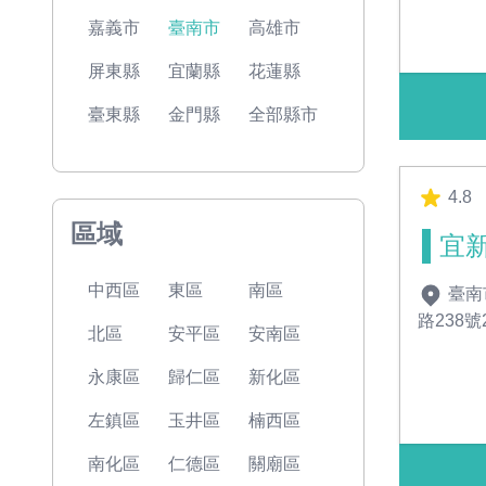
嘉義市
臺南市
高雄市
屏東縣
宜蘭縣
花蓮縣
臺東縣
金門縣
全部縣市
4.8
區域
宜
中西區
東區
南區
臺南
路238號
北區
安平區
安南區
永康區
歸仁區
新化區
左鎮區
玉井區
楠西區
南化區
仁德區
關廟區