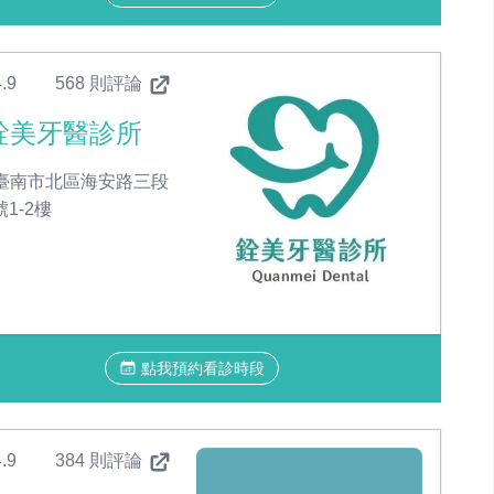
.9
568 則評論
銓美牙醫診所
臺南市北區海安路三段
號1-2樓
點我預約看診時段
.9
384 則評論