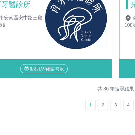
牙牙醫診所
市安南區安中路三段
2樓
108
點我預約看診時段
共 36 筆搜尋結果
1
2
3
4