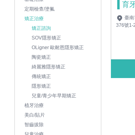
育
定期檢查/塗氟
臺南
矯正治療
376號1-
矯正諮詢
SOV隱形矯正
OLigner 歐耐恩隱形矯正
陶瓷矯正
綺麗雅隱形矯正
傳統矯正
隱形矯正
兒童/青少年早期矯正
植牙治療
美白/貼片
智齒拔除
兒童治療