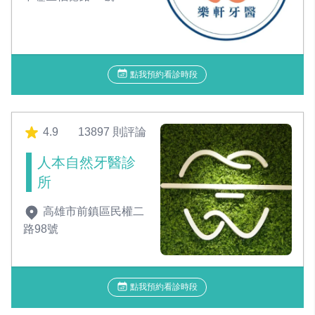
點我預約看診時段
4.9
13897 則評論
人本自然牙醫診
所
高雄市前鎮區民權二
路98號
點我預約看診時段