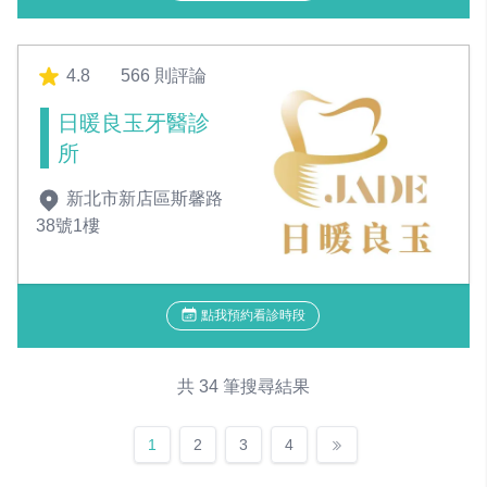
4.8
566 則評論
日暖良玉牙醫診
所
新北市新店區斯馨路
38號1樓
點我預約看診時段
共 34 筆搜尋結果
1
2
3
4