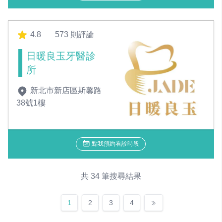
4.8
573 則評論
日暖良玉牙醫診
所
新北市新店區斯馨路
38號1樓
點我預約看診時段
共 34 筆搜尋結果
1
2
3
4