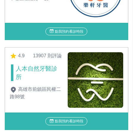
點我預約看診時段
4.9
13907 則評論
人本自然牙醫診
所
高雄市前鎮區民權二
路98號
點我預約看診時段