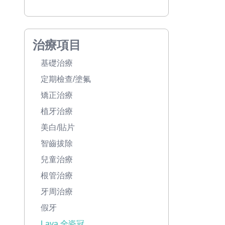
治療項目
基礎治療
定期檢查/塗氟
矯正治療
植牙治療
美白/貼片
智齒拔除
兒童治療
根管治療
牙周治療
假牙
Lava 全瓷冠