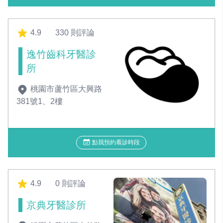
4.9
330 則評論
逸竹齒科牙醫診
所
桃園市蘆竹區大興路
381號1、2樓
點我預約看診時段
4.9
0 則評論
京典牙醫診所