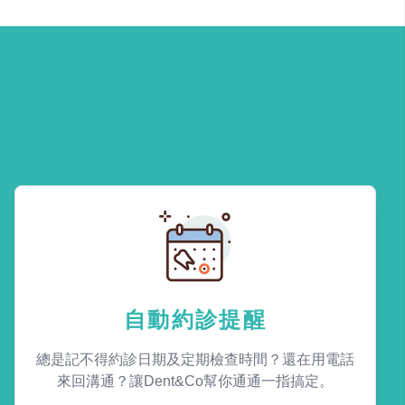
自動約診提醒
總是記不得約診日期及定期檢查時間？還在用電話
來回溝通？讓Dent&Co幫你通通一指搞定。