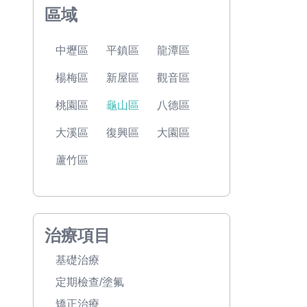
區域
中壢區
平鎮區
龍潭區
楊梅區
新屋區
觀音區
桃園區
龜山區
八德區
大溪區
復興區
大園區
蘆竹區
治療項目
基礎治療
定期檢查/塗氟
矯正治療