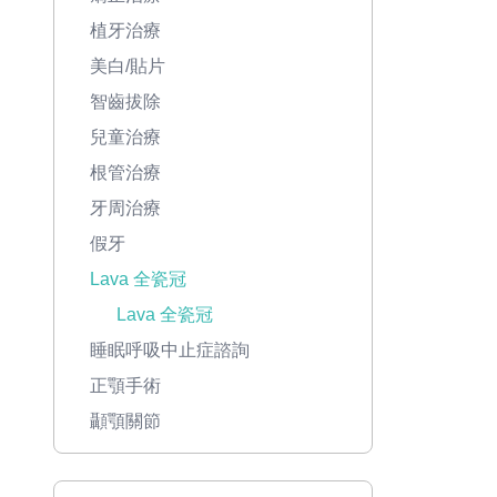
植牙治療
美白/貼片
智齒拔除
兒童治療
根管治療
牙周治療
假牙
Lava 全瓷冠
Lava 全瓷冠
睡眠呼吸中止症諮詢
正顎手術
顳顎關節