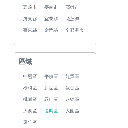
嘉義市
臺南市
高雄市
屏東縣
宜蘭縣
花蓮縣
臺東縣
金門縣
全部縣市
區域
中壢區
平鎮區
龍潭區
楊梅區
新屋區
觀音區
桃園區
龜山區
八德區
大溪區
復興區
大園區
蘆竹區