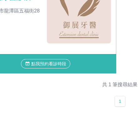
市龍潭區五福街28
點我預約看診時段
共 1 筆搜尋結果
1