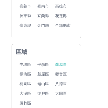
嘉義市
臺南市
高雄市
屏東縣
宜蘭縣
花蓮縣
臺東縣
金門縣
全部縣市
區域
中壢區
平鎮區
龍潭區
楊梅區
新屋區
觀音區
桃園區
龜山區
八德區
大溪區
復興區
大園區
蘆竹區