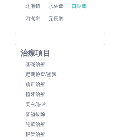
北港鎮
水林鄉
口湖鄉
四湖鄉
元長鄉
治療項目
基礎治療
定期檢查/塗氟
矯正治療
植牙治療
美白/貼片
智齒拔除
兒童治療
根管治療