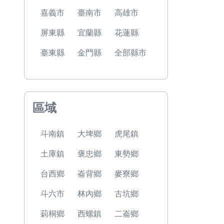
嘉義市
臺南市
高雄市
屏東縣
宜蘭縣
花蓮縣
臺東縣
金門縣
全部縣市
區域
斗南鎮
大埤鄉
虎尾鎮
土庫鎮
褒忠鄉
東勢鄉
台西鄉
崙背鄉
麥寮鄉
斗六市
林內鄉
古坑鄉
莿桐鄉
西螺鎮
二崙鄉